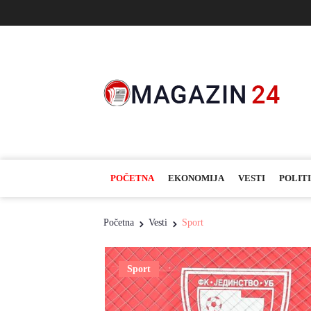
POČETNA
EKONOMIJA
VESTI
POLIT
Početna
Vesti
Sport
Sport