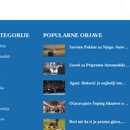
TEGORIJE
POPULARNE OBJAVE
esti
Savršen Poklon za Njega: Auto ...
mobili
Saveti za Pripremu Automobila ...
t
Agasi: Đoković je najbolji ten...
ika
t
Očaravajuće Šoping Iskustvo u ...
omija
tvo
Reci mi da ti je prazna glava,...