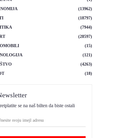
NOMIJA
(13962)
TI
(18797)
ITIKA
(7944)
RT
(28597)
OMOBILI
(15)
NOLOGIJA
(121)
ŠTVO
(4263)
OT
(18)
Newsletter
retplatite se na naš bilten da biste ostali