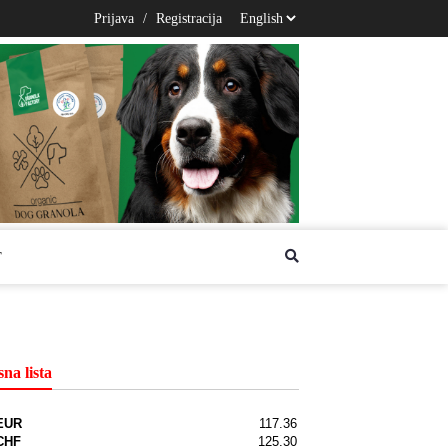
Prijava
/
Registracija
T
na lista