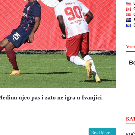
Vre
dinu ujeo pas i zato ne igra u Ivanjici
KA
Read More...
POČ