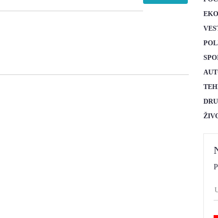
EKO
VES
POL
SPO
AUT
TEH
DRU
ŽIV
P