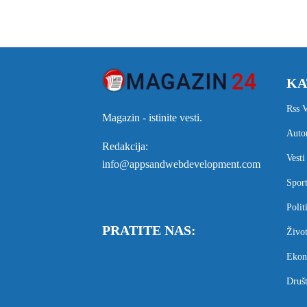
KA
Rss V
Magazin - istinite vesti.
Auto
Redakcija:
Vesti
info@appsandwebdevelopment.com
Spor
Polit
PRATITE NAS:
Živo
Ekon
Druš