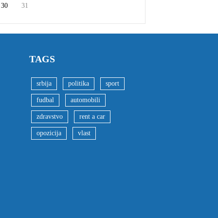
30
31
TAGS
srbija
politika
sport
fudbal
automobili
zdravstvo
rent a car
opozicija
vlast