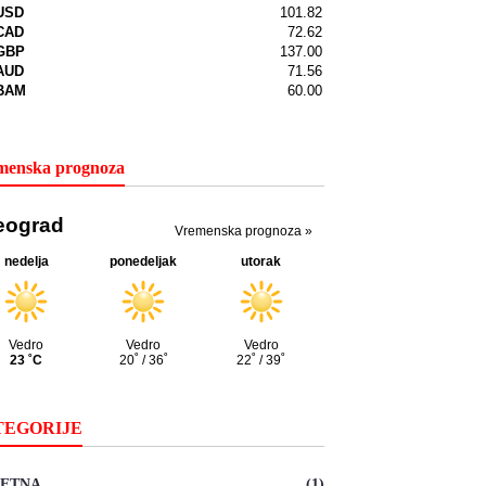
menska prognoza
TEGORIJE
ETNA
(1)