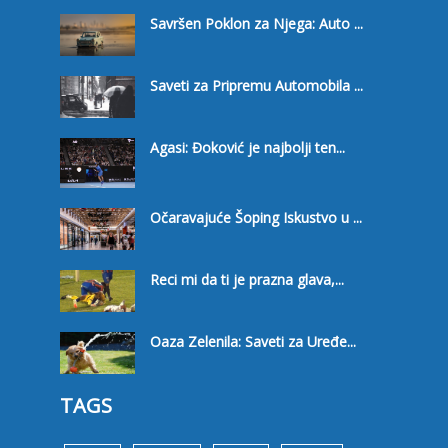
Savršen Poklon za Njega: Auto ...
Saveti za Pripremu Automobila ...
Agasi: Đoković je najbolji ten...
Očaravajuće Šoping Iskustvo u ...
Reci mi da ti je prazna glava,...
Oaza Zelenila: Saveti za Uređe...
TAGS