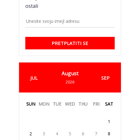
ostali
PRETPLATITI SE
August
JUL
SEP
2026
SUN
MON
TUE
WED
THU
FRI
SAT
1
2
3
4
5
6
7
8