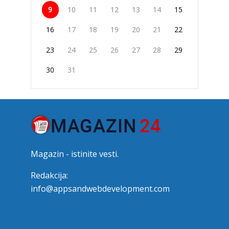
9
10
11
12
13
14
15
16
17
18
19
20
21
22
23
24
25
26
27
28
29
30
31
Magazin - istinite vesti.
Redakcija:
info@appsandwebdevelopment.com