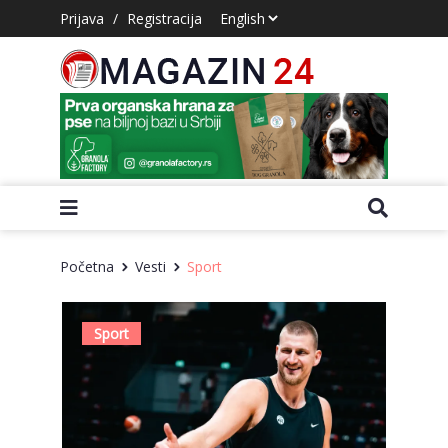
Prijava
/
Registracija
Početna
Vesti
Sport
Sport