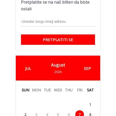
Pretplatite se na naš bilten da biste
ostali
PRETPLATITI SE
August
JUL
SEP
2026
SUN
MON
TUE
WED
THU
FRI
SAT
1
2
3
4
5
6
7
8