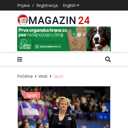
Prijava
/
Registracija
Početna
Vesti
Sport
Sport