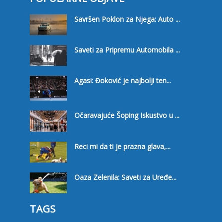
Savršen Poklon za Njega: Auto ...
Saveti za Pripremu Automobila ...
Agasi: Đoković je najbolji ten...
Očaravajuće Šoping Iskustvo u ...
Reci mi da ti je prazna glava,...
Oaza Zelenila: Saveti za Uređe...
TAGS