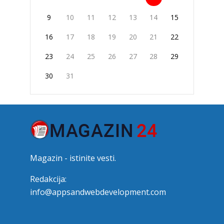
9
10
11
12
13
14
15
16
17
18
19
20
21
22
23
24
25
26
27
28
29
30
31
Magazin - istinite vesti.
Redakcija:
info@appsandwebdevelopment.com