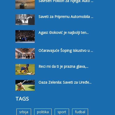
Savršen Poklon za Njega: Auto ...
Saveti za Pripremu Automobila ...
Agasi: Đoković je najbolji ten...
Očaravajuće Šoping Iskustvo u ...
Reci mi da ti je prazna glava,...
Oaza Zelenila: Saveti za Uređe...
TAGS
srbija
politika
sport
fudbal