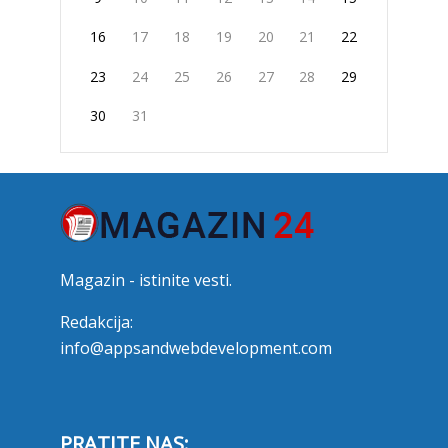
16
17
18
19
20
21
22
23
24
25
26
27
28
29
30
31
Magazin - istinite vesti.
Redakcija:
info@appsandwebdevelopment.com
PRATITE NAS: