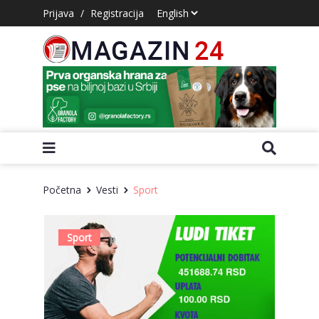
Prijava
/
Registracija
Početna
Vesti
Sport
Sport