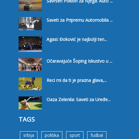
Savršen Poklon za Njega: Auto ...
Saveti za Pripremu Automobila ...
Agasi: Đoković je najbolji ten...
Očaravajuće Šoping Iskustvo u ...
Reci mi da ti je prazna glava,...
Oaza Zelenila: Saveti za Uređe...
TAGS
srbija
politika
sport
fudbal