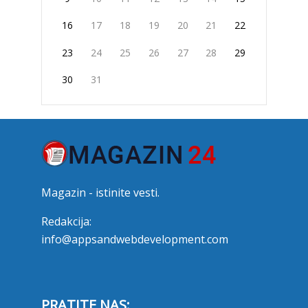
16
17
18
19
20
21
22
23
24
25
26
27
28
29
30
31
Magazin - istinite vesti.
Redakcija:
info@appsandwebdevelopment.com
PRATITE NAS: