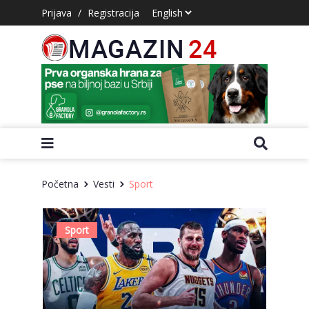
Prijava
/
Registracija
Početna
Vesti
Sport
Sport