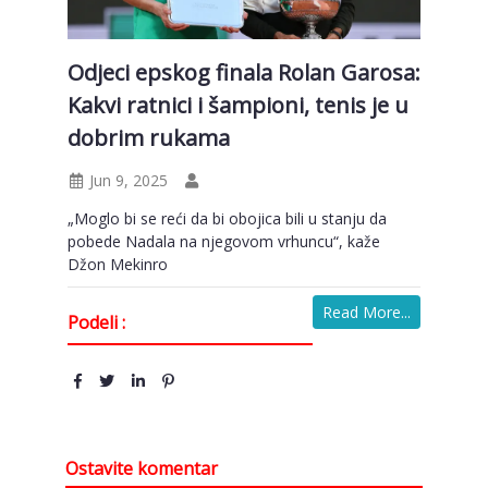
Odjeci epskog finala Rolan Garosa:
Kakvi ratnici i šampioni, tenis je u
dobrim rukama
Jun 9, 2025
„Moglo bi se reći da bi obojica bili u stanju da
pobede Nadala na njegovom vrhuncu“, kaže
Džon Mekinro
Read More...
Podeli :
Ostavite komentar