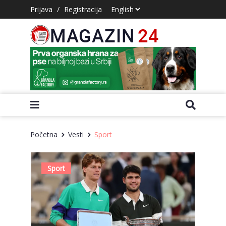
Prijava
/
Registracija
Početna
Vesti
Sport
Sport