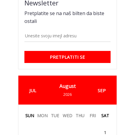
Newsletter
Pretplatite se na naš bilten da biste
ostali
PRETPLATITI SE
August
JUL
SEP
2026
SUN
MON
TUE
WED
THU
FRI
SAT
1