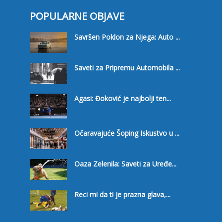
POPULARNE OBJAVE
Savršen Poklon za Njega: Auto ...
Saveti za Pripremu Automobila ...
Agasi: Đoković je najbolji ten...
Očaravajuće Šoping Iskustvo u ...
Oaza Zelenila: Saveti za Uređe...
Reci mi da ti je prazna glava,...