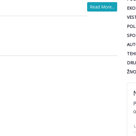
Read More...
EKO
VEST
POL
SPO
AUT
TEH
DRU
ŽIV
P
o