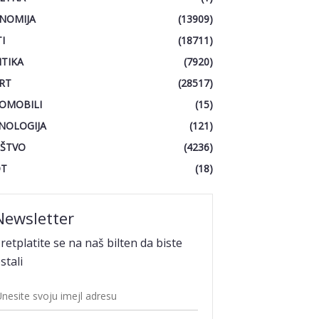
NOMIJA
(13909)
I
(18711)
ITIKA
(7920)
RT
(28517)
OMOBILI
(15)
NOLOGIJA
(121)
ŠTVO
(4236)
OT
(18)
Newsletter
retplatite se na naš bilten da biste
stali