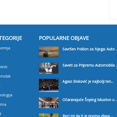
TEGORIJE
POPULARNE OBJAVE
nomija
Savršen Poklon za Njega: Auto ..
i
Saveti za Pripremu Automobila ..
Vesti
mobili
Agasi: Đoković je najbolji ten...
t
ologija
Očaravajuće Šoping Iskustvo u ..
etna
t
Reci mi da ti je prazna glava,...