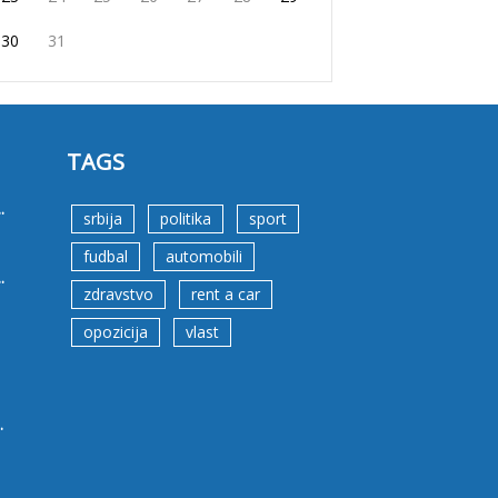
30
31
TAGS
.
srbija
politika
sport
fudbal
automobili
.
zdravstvo
rent a car
opozicija
vlast
.