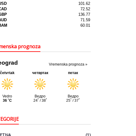
menska prognoza
EGORIJE
ETNA
(1)