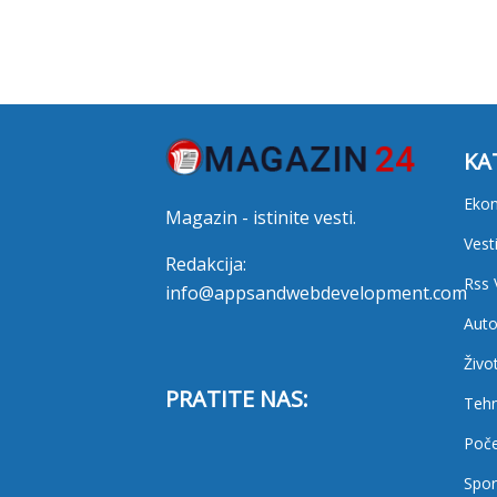
KA
Eko
Magazin - istinite vesti.
Vest
Redakcija:
Rss 
info@appsandwebdevelopment.com
Auto
Živo
PRATITE NAS:
Tehn
Poč
Spor