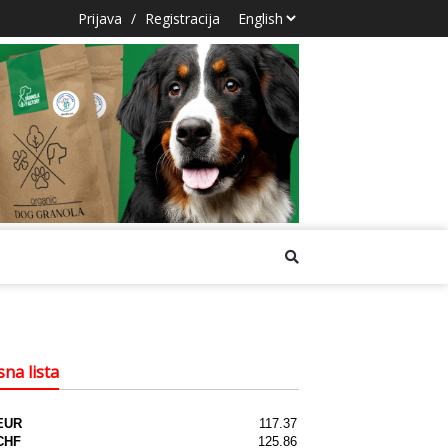
Prijava
/
Registracija
na lista