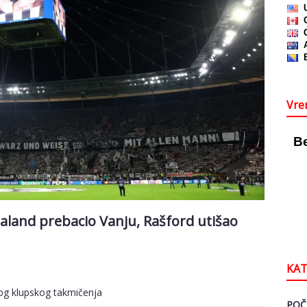
Vre
land prebacio Vanju, Rašford utišao
KAT
nog klupskog takmičenja
POČ