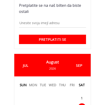
Pretplatite se na naš bilten da biste
ostali
PRETPLATITI SE
August
JUL
SEP
2026
SUN
MON
TUE
WED
THU
FRI
SAT
1