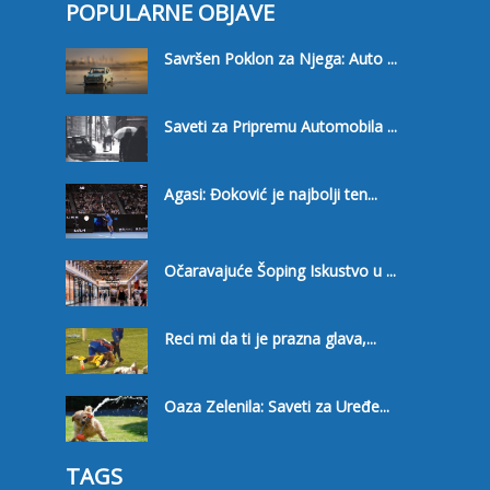
POPULARNE OBJAVE
Savršen Poklon za Njega: Auto ...
Saveti za Pripremu Automobila ...
Agasi: Đoković je najbolji ten...
Očaravajuće Šoping Iskustvo u ...
Reci mi da ti je prazna glava,...
Oaza Zelenila: Saveti za Uređe...
TAGS