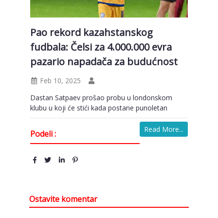
Pao rekord kazahstanskog
fudbala: Čelsi za 4.000.000 evra
pazario napadača za budućnost
Feb 10, 2025
Dastan Satpaev prošao probu u londonskom
klubu u koji će stići kada postane punoletan
Read More...
Podeli :
Ostavite komentar