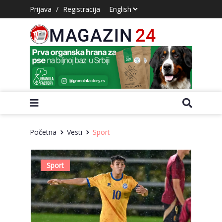
Prijava
/
Registracija
Početna
Vesti
Sport
Sport