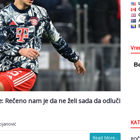
Vre
e: Rečeno nam je da ne želi sada da odluči
KAT
ojanović
Read More...
POČ