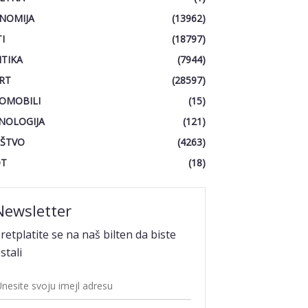
NOMIJA
(13962)
I
(18797)
ITIKA
(7944)
RT
(28597)
OMOBILI
(15)
NOLOGIJA
(121)
ŠTVO
(4263)
OT
(18)
Newsletter
retplatite se na naš bilten da biste
stali