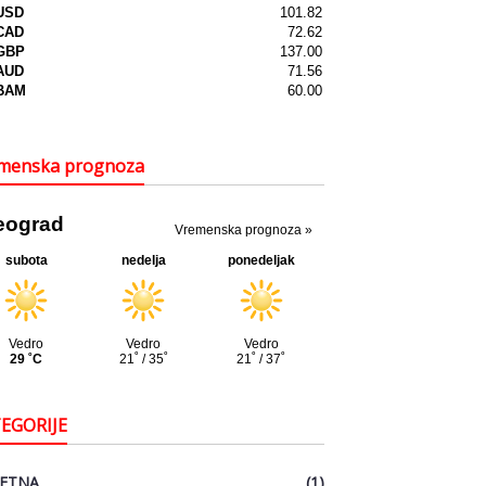
menska prognoza
EGORIJE
ETNA
(1)