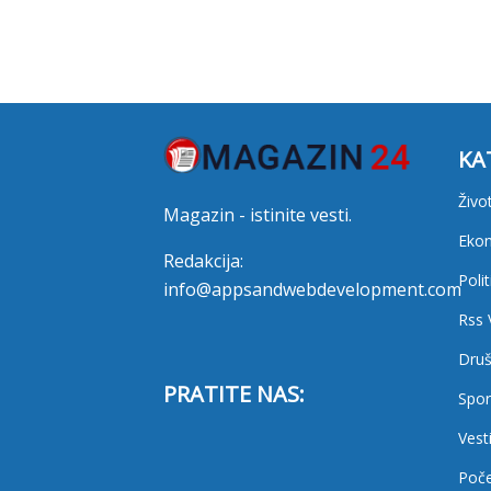
KA
Živo
Magazin - istinite vesti.
Eko
Redakcija:
Polit
info@appsandwebdevelopment.com
Rss 
Druš
PRATITE NAS:
Spor
Vest
Poč