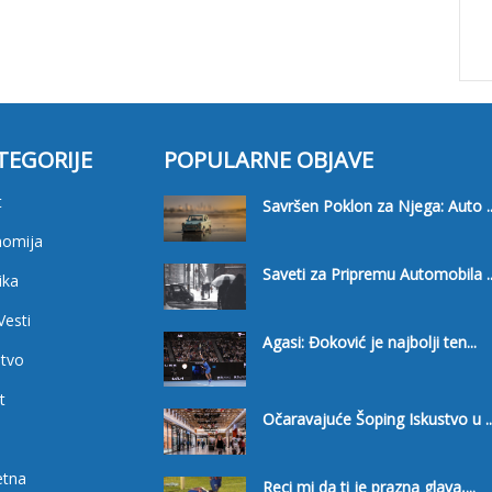
TEGORIJE
POPULARNE OBJAVE
t
Savršen Poklon za Njega: Auto ..
nomija
Saveti za Pripremu Automobila ..
ika
Vesti
Agasi: Đoković je najbolji ten...
tvo
t
Očaravajuće Šoping Iskustvo u ..
i
etna
Reci mi da ti je prazna glava,...