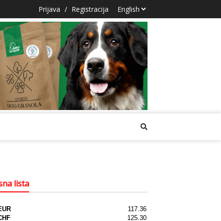
Prijava
/
Registracija
na lista