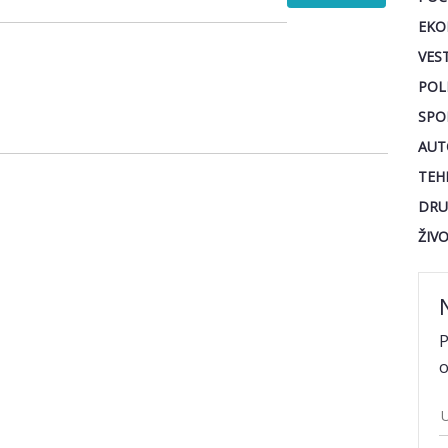
EKO
VEST
POL
SPO
AUT
TEH
DRU
ŽIV
P
o