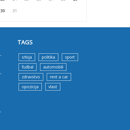
30
31
TAGS
.
srbija
politika
sport
fudbal
automobili
.
zdravstvo
rent a car
opozicija
vlast
.