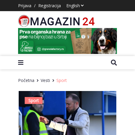
Prijava
/
Registracija
Početna
Vesti
Sport
Sport