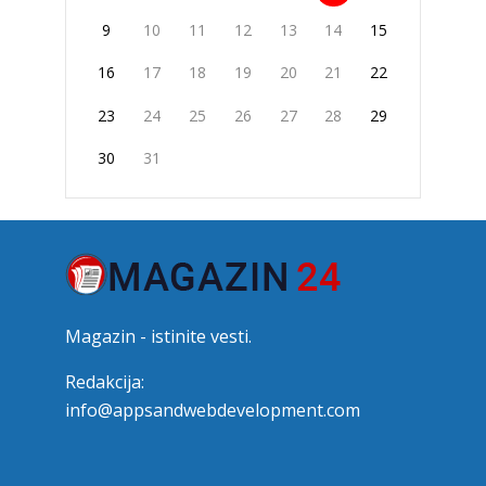
9
10
11
12
13
14
15
16
17
18
19
20
21
22
23
24
25
26
27
28
29
30
31
Magazin - istinite vesti.
Redakcija:
info@appsandwebdevelopment.com