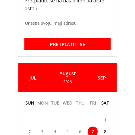
Pretplatite se na naš bilten da biste
ostali
PRETPLATITI SE
August
JUL
SEP
2026
SUN
MON
TUE
WED
THU
FRI
SAT
1
2
3
4
5
6
7
8