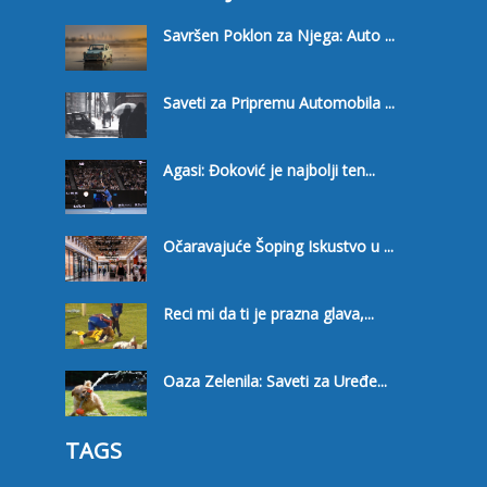
Savršen Poklon za Njega: Auto ...
Saveti za Pripremu Automobila ...
Agasi: Đoković je najbolji ten...
Očaravajuće Šoping Iskustvo u ...
Reci mi da ti je prazna glava,...
Oaza Zelenila: Saveti za Uređe...
TAGS