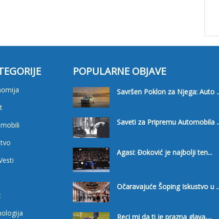
TEGORIJE
POPULARNE OBJAVE
nomija
Savršen Poklon za Njega: Auto ..
t
Saveti za Pripremu Automobila ..
mobili
tvo
Agasi: Đoković je najbolji ten...
Vesti
i
Očaravajuće Šoping Iskustvo u ..
t
ologija
Reci mi da ti je prazna glava,...