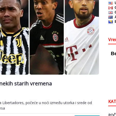
Vre
 nekih starih vremena
KAT
a Libertadores, počeće u noći između utorka i srede od
esa
POČ