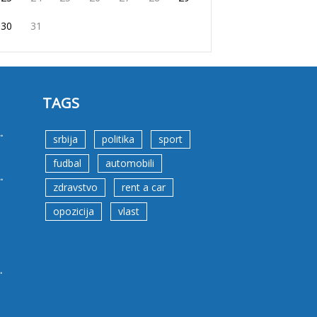
30
31
TAGS
.
srbija
politika
sport
fudbal
automobili
.
zdravstvo
rent a car
opozicija
vlast
.