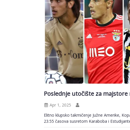
Poslednje utočište za majstore
Apr 1, 2025
Elitno klupsko takmičenje Južne Amerike, Kop
23.55 časova susretom Karaboba i Estudijant