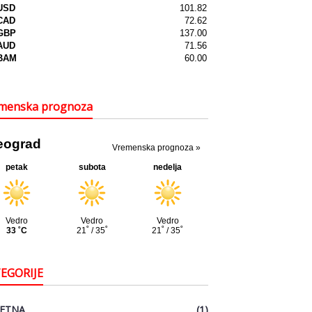
menska prognoza
EGORIJE
ETNA
(1)