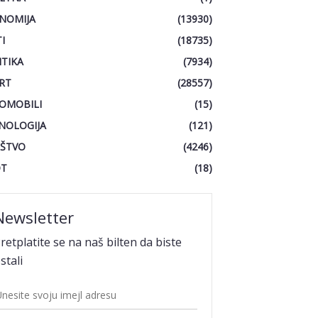
NOMIJA
(13930)
I
(18735)
ITIKA
(7934)
RT
(28557)
OMOBILI
(15)
NOLOGIJA
(121)
ŠTVO
(4246)
OT
(18)
Newsletter
retplatite se na naš bilten da biste
stali