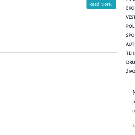
Read More...
EKO
VEST
POL
SPO
AUT
TEH
DRU
ŽIV
P
o