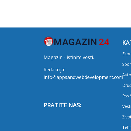
KA
Eko
Magazin - istinite vesti.
Spor
Redakcija:
Auto
info@appsandwebdevelopment.com
Druš
Rss 
PRATITE NAS:
Vest
Živo
Tehn