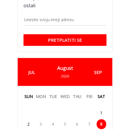
ostali
PRETPLATITI SE
August
JUL
SEP
2026
SUN
MON
TUE
WED
THU
FRI
SAT
1
2
3
4
5
6
7
8