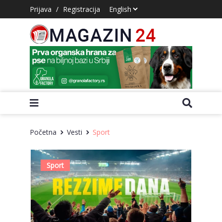
Prijava
/
Registracija
Početna
Vesti
Sport
Sport