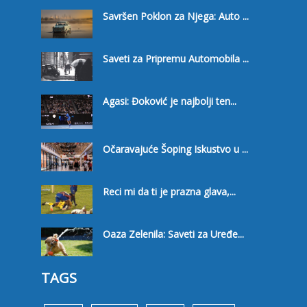
Savršen Poklon za Njega: Auto ...
Saveti za Pripremu Automobila ...
Agasi: Đoković je najbolji ten...
Očaravajuće Šoping Iskustvo u ...
Reci mi da ti je prazna glava,...
Oaza Zelenila: Saveti za Uređe...
TAGS