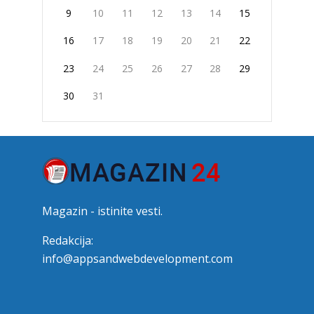
9
10
11
12
13
14
15
16
17
18
19
20
21
22
23
24
25
26
27
28
29
30
31
Magazin - istinite vesti.
Redakcija:
info@appsandwebdevelopment.com