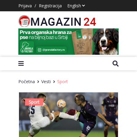
Prijava
/
Registracija
Početna
Vesti
Sport
Sport