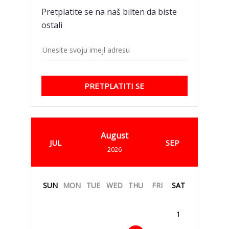
Pretplatite se na naš bilten da biste
ostali
PRETPLATITI SE
August
JUL
SEP
2026
SUN
MON
TUE
WED
THU
FRI
SAT
1