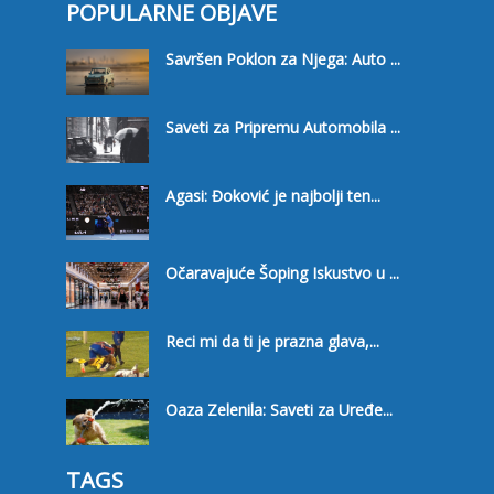
POPULARNE OBJAVE
Savršen Poklon za Njega: Auto ...
Saveti za Pripremu Automobila ...
Agasi: Đoković je najbolji ten...
Očaravajuće Šoping Iskustvo u ...
Reci mi da ti je prazna glava,...
Oaza Zelenila: Saveti za Uređe...
TAGS