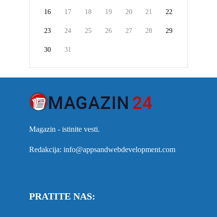
16
17
18
19
20
21
22
23
24
25
26
27
28
29
30
31
Magazin - istinite vesti.
Redakcija: info@appsandwebdevelopment.com
PRATITE NAS: