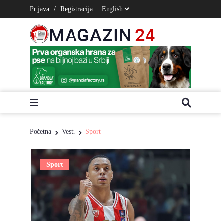
Prijava
/
Registracija
Početna
Vesti
Sport
Sport