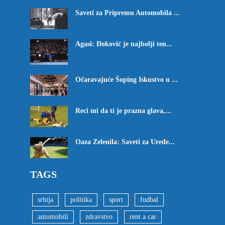
Saveti za Pripremu Automobila ...
Agasi: Đoković je najbolji ten...
Očaravajuće Šoping Iskustvo u ...
Reci mi da ti je prazna glava,...
Oaza Zelenila: Saveti za Uređe...
TAGS
srbija
politika
sport
fudbal
automobili
zdravstvo
rent a car