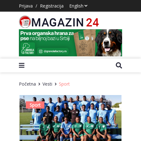
Prijava
/
Registracija
Početna
Vesti
Sport
Sport