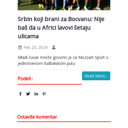
Srbin koji brani za Bocvanu: Nije
baš da u Africi lavovi šetaju
ulicama
Feb 23, 2024
Mladi čuvar mreže govorio je za Mozzart Sport o
jedinstvenom fudbalskom putu
Read More...
Podeli :
Ostavite komentar