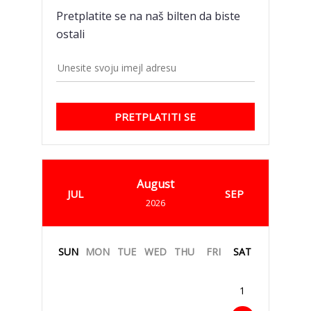
Pretplatite se na naš bilten da biste
ostali
PRETPLATITI SE
August
JUL
SEP
2026
SUN
MON
TUE
WED
THU
FRI
SAT
1