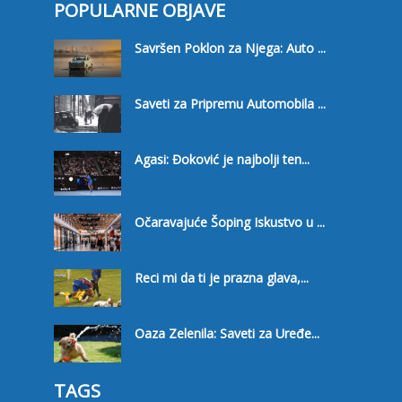
POPULARNE OBJAVE
Savršen Poklon za Njega: Auto ...
Saveti za Pripremu Automobila ...
Agasi: Đoković je najbolji ten...
Očaravajuće Šoping Iskustvo u ...
Reci mi da ti je prazna glava,...
Oaza Zelenila: Saveti za Uređe...
TAGS