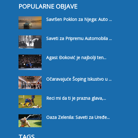
POPULARNE OBJAVE
Savršen Poklon za Njega: Auto ...
Saveti za Pripremu Automobila ...
Agasi: Đoković je najbolji ten...
Očaravajuće Šoping Iskustvo u ...
Reci mi da ti je prazna glava,...
Oaza Zelenila: Saveti za Uređe...
TAGS