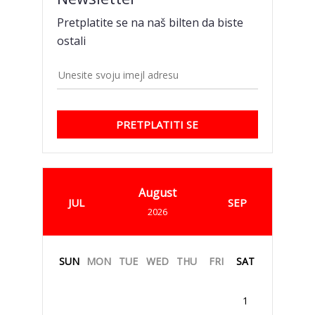
Pretplatite se na naš bilten da biste
ostali
PRETPLATITI SE
August
JUL
SEP
2026
SUN
MON
TUE
WED
THU
FRI
SAT
1