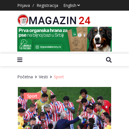
Prijava
/
Registracija
Početna
Vesti
Sport
Sport