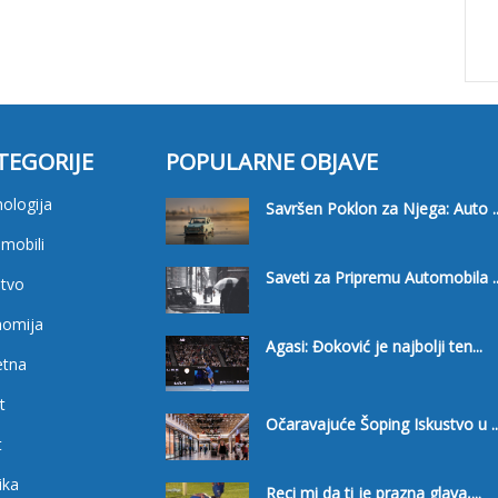
TEGORIJE
POPULARNE OBJAVE
ologija
Savršen Poklon za Njega: Auto ..
mobili
Saveti za Pripremu Automobila ..
tvo
nomija
Agasi: Đoković je najbolji ten...
etna
t
Očaravajuće Šoping Iskustvo u ..
t
ika
Reci mi da ti je prazna glava,...