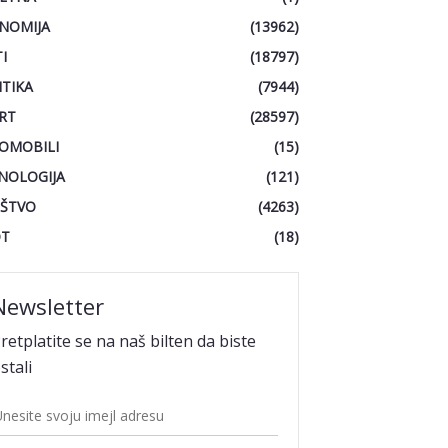
NOMIJA
(13962)
I
(18797)
ITIKA
(7944)
RT
(28597)
OMOBILI
(15)
NOLOGIJA
(121)
ŠTVO
(4263)
OT
(18)
Newsletter
retplatite se na naš bilten da biste
stali