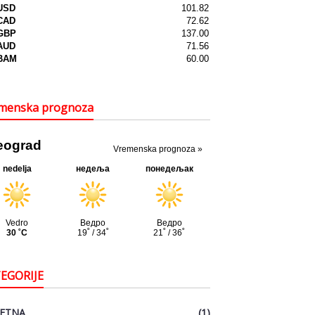
menska prognoza
EGORIJE
ETNA
(1)