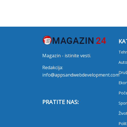
KA
Tehn
Magazin - istinite vesti.
Auto
Redakcija:
Druš
info@appsandwebdevelopment.com
Eko
Poč
PRATITE NAS:
Spor
Živo
Polit