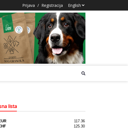
Prijava
/
Registracija
na lista