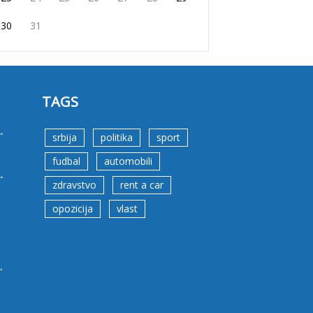
30
31
TAGS
.
srbija
politika
sport
fudbal
automobili
.
zdravstvo
rent a car
opozicija
vlast
.