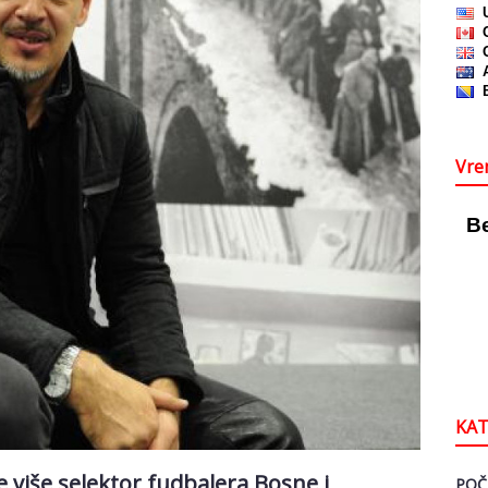
Vre
KAT
e više selektor fudbalera Bosne i
POČ