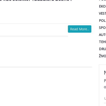
EKO
VEST
POL
SPO
Read More...
AUT
TEH
DRU
ŽIV
P
o