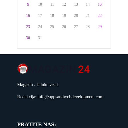
9
10
11
12
13
14
15
16
17
18
19
20
21
22
23
24
25
26
27
28
29
30
31
Magazin - istinite vesti.
Redakcija: info@appsandwebdevelopment.com
PRATITE NAS: