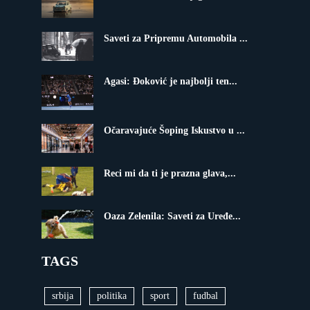
Saveti za Pripremu Automobila ...
Agasi: Đoković je najbolji ten...
Očaravajuće Šoping Iskustvo u ...
Reci mi da ti je prazna glava,...
Oaza Zelenila: Saveti za Uređe...
TAGS
srbija
politika
sport
fudbal