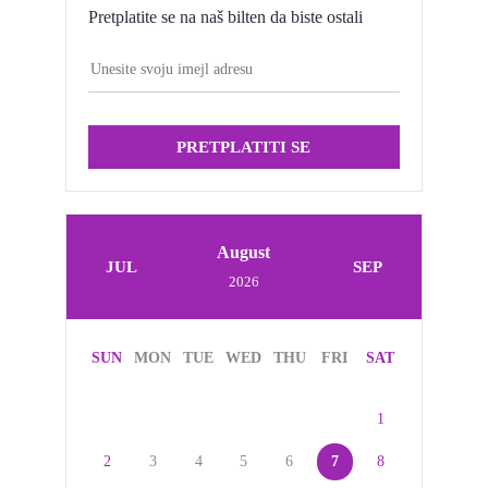
Pretplatite se na naš bilten da biste ostali
PRETPLATITI SE
August
JUL
SEP
2026
SUN
MON
TUE
WED
THU
FRI
SAT
1
2
3
4
5
6
7
8