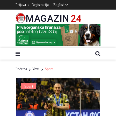
Prijava
/
Registracija
Početna
Vesti
Sport
Sport