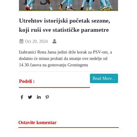
Utrehtov istorijski početak sezone,
koji ruši sve statističke parametre
Oct 20, 2024
Izabranici Rona Jansa jedini drže korak za PSV-om, a
dodatno će minus probati da smanje ove nedelje od
14.30 časova na gostovanju Groningenu
Read More...
Podeli :
Ostavite komentar