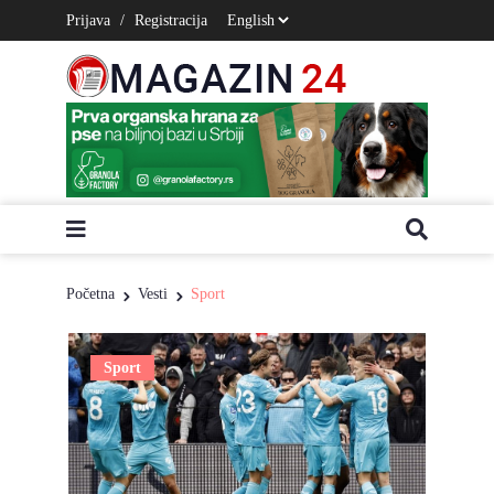
Prijava
/
Registracija
Početna
Vesti
Sport
Sport