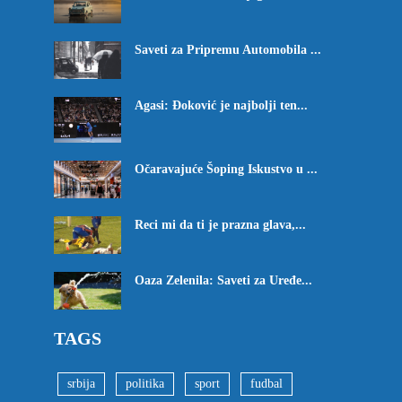
Saveti za Pripremu Automobila ...
Agasi: Đoković je najbolji ten...
Očaravajuće Šoping Iskustvo u ...
Reci mi da ti je prazna glava,...
Oaza Zelenila: Saveti za Uređe...
TAGS
srbija
politika
sport
fudbal