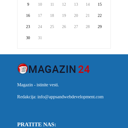
9
10
11
12
13
14
15
16
17
18
19
20
21
22
23
24
25
26
27
28
29
30
31
Magazin - istinite vesti.
Redakcija: info@appsandwebdevelopment.com
PRATITE NAS: