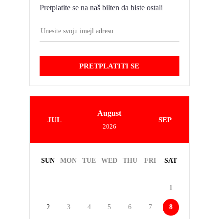
Pretplatite se na naš bilten da biste ostali
PRETPLATITI SE
August
JUL
SEP
2026
SUN
MON
TUE
WED
THU
FRI
SAT
1
2
3
4
5
6
7
8