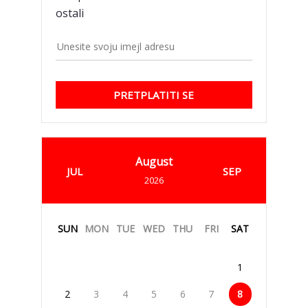
ostali
PRETPLATITI SE
August
JUL
SEP
2026
SUN
MON
TUE
WED
THU
FRI
SAT
1
2
3
4
5
6
7
8