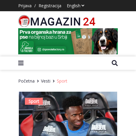
Prijava
/
Registracija
Početna
Vesti
Sport
Sport