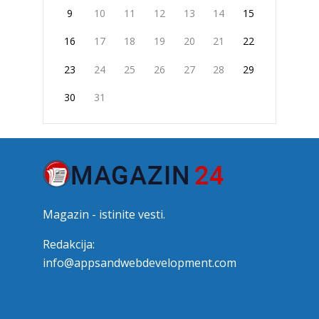
9
10
11
12
13
14
15
16
17
18
19
20
21
22
23
24
25
26
27
28
29
30
31
Magazin - istinite vesti.
Redakcija:
info@appsandwebdevelopment.com