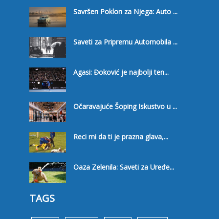
Savršen Poklon za Njega: Auto ...
Saveti za Pripremu Automobila ...
Agasi: Đoković je najbolji ten...
Očaravajuće Šoping Iskustvo u ...
Reci mi da ti je prazna glava,...
Oaza Zelenila: Saveti za Uređe...
TAGS