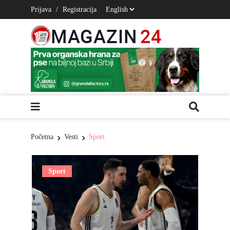
Prijava
/
Registracija
Početna
Vesti
Sport
Sport