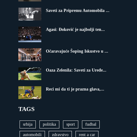
Saveti za Pripremu Automobila ...
Agasi: Đoković je najbolji ten...
Očaravajuće Šoping Iskustvo u ...
Oaza Zelenila: Saveti za Uređe...
Reci mi da ti je prazna glava,...
TAGS
srbija
politika
sport
fudbal
automobili
zdravstvo
rent a car