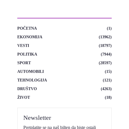
KATEGORIJE
POČETNA
(1)
EKONOMIJA
(13962)
VESTI
(18797)
POLITIKA
(7944)
SPORT
(28597)
AUTOMOBILI
(15)
TEHNOLOGIJA
(121)
DRUŠTVO
(4263)
ŽIVOT
(18)
Newsletter
Pretplatite se na naš bilten da biste ostali