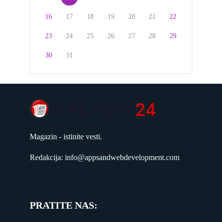
16
17
18
19
20
21
22
23
24
25
26
27
28
29
30
31
Magazin - istinite vesti.
Redakcija: info@appsandwebdevelopment.com
PRATITE NAS: