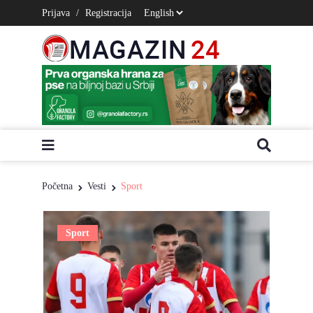
Prijava
/
Registracija
Početna
Vesti
Sport
Sport