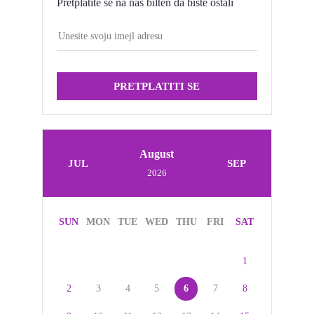
Pretplatite se na naš bilten da biste ostali
PRETPLATITI SE
August
JUL
SEP
2026
SUN
MON
TUE
WED
THU
FRI
SAT
1
2
3
4
5
6
7
8