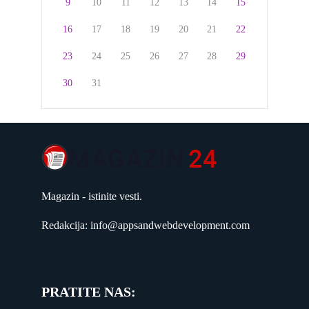
9
10
11
12
13
14
15
16
17
18
19
20
21
22
23
24
25
26
27
28
29
30
31
Magazin - istinite vesti.
Redakcija: info@appsandwebdevelopment.com
PRATITE NAS: