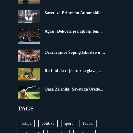
Saveti za Pripremu Automobila ...
Agasi: Đoković je najbolji ten...
Očaravajuće Šoping Iskustvo u ...
Reci mi da ti je prazna glava,...
Oaza Zelenila: Saveti za Uređe...
TAGS
srbija
politika
sport
fudbal