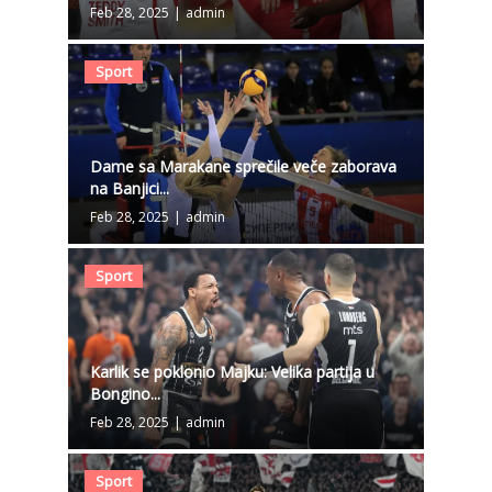
Feb 28, 2025
|
admin
Sport
Dame sa Marakane sprečile veče zaborava
na Banjici...
Feb 28, 2025
|
admin
Sport
Karlik se poklonio Majku: Velika partija u
Bongino...
Feb 28, 2025
|
admin
Sport