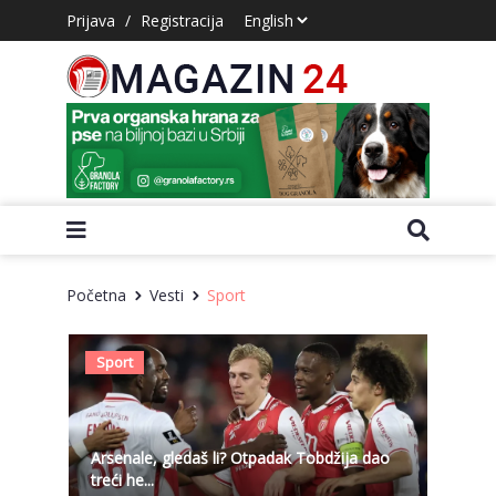
Prijava
/
Registracija
Početna
Vesti
Sport
Sport
Arsenale, gledaš li? Otpadak Tobdžija dao
treći he...