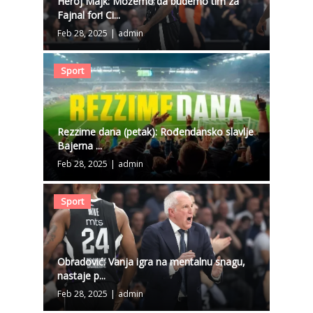
Heroj Majk: Možemo da budemo tim za
Fajnal for! Ci...
Feb 28, 2025
|
admin
Sport
Rezzime dana (petak): Rođendansko slavlje
Bajerna ...
Feb 28, 2025
|
admin
Sport
Obradović: Vanja igra na mentalnu snagu,
nastaje p...
Feb 28, 2025
|
admin