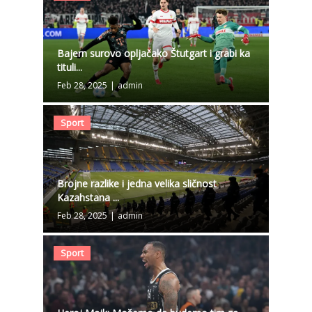
Bajern surovo opljačako Štutgart i grabi ka
tituli...
Feb 28, 2025
|
admin
Sport
Brojne razlike i jedna velika sličnost
Kazahstana ...
Feb 28, 2025
|
admin
Sport