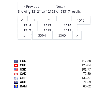
« Previous
Next »
Showing
12121
to
12128
of
28517
results
1
2
...
1513
1514
1515
1516
1517
1518
1519
...
3564
3565
Kursna lista
Vremenska prognoza