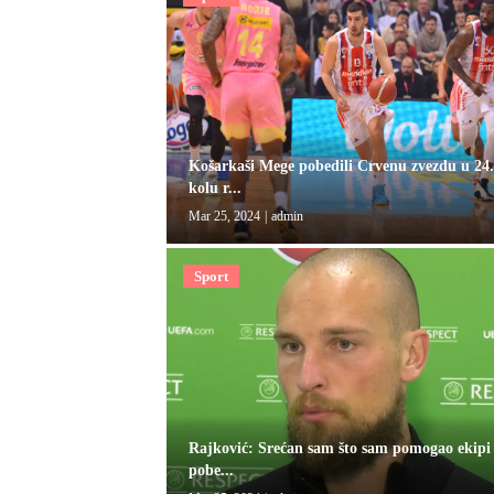
Košarkaši Mege pobedili Crvenu zvezdu u 24
kolu r...
Mar 25, 2024
|
admin
Sport
Rajković: Srećan sam što sam pomogao ekipi
pobe...