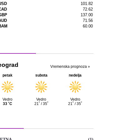
menska prognoza
TEGORIJE
ETNA
(1)