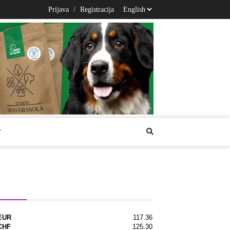
Prijava
/
Registracija
T
na lista