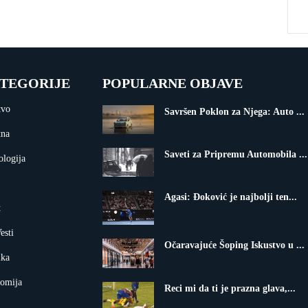
TEGORIJE
POPULARNE OBJAVE
tvo
Savršen Poklon za Njega: Auto ...
tna
Saveti za Pripremu Automobila ...
ologija
Agasi: Đoković je najbolji ten...
t
esti
Očaravajuće Šoping Iskustvo u ...
ika
omija
Reci mi da ti je prazna glava,...