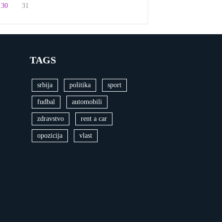
30
31
TAGS
srbija
politika
sport
fudbal
automobili
zdravstvo
rent a car
opozicija
vlast