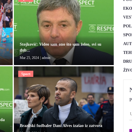
EKO
VES
POL
SPO
AUT
Stojković: Video sam ono što sam želeo, svi su
.
dob...
TEH
Mar 25, 2024
|
admin
DRU
ŽIV
Sport
P
 da
Brazilski fudbaler Dani Alves izašao iz zatvora