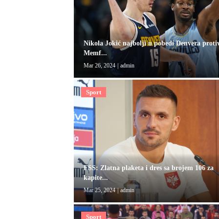
Nikola Jokić najbolji u pobedi Denvera proti
Memf...
Mar 26, 2024
|
admin
Sport
FSS: Zlatna plaketa i dres sa brojem 106 za
kapite...
Mar 25, 2024
|
admin
Sport