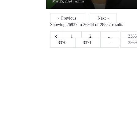
Mar 25, 2024
|
admin
« Previous
Next »
Showing
26937
to
26944
of
28557
results
1
2
...
336
3370
3371
...
356