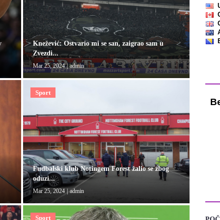
v
Knežević: Ostvario mi se san, zaigrao sam u
Zvezdi...
Mar 25, 2024
|
admin
Vre
Sport
Fudbalski klub Notingem Forest žalio se zbog
oduzi...
Mar 25, 2024
|
admin
KA
Sport
POČ