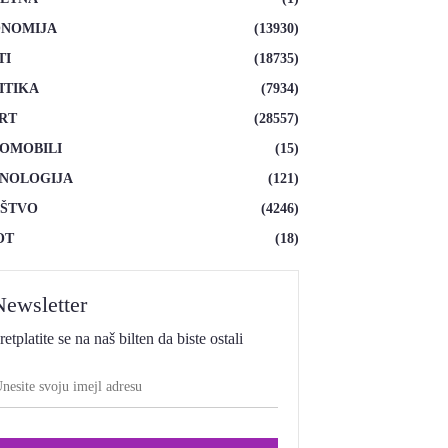
NOMIJA
(13930)
TI
(18735)
ITIKA
(7934)
RT
(28557)
OMOBILI
(15)
NOLOGIJA
(121)
ŠTVO
(4246)
OT
(18)
Newsletter
retplatite se na naš bilten da biste ostali