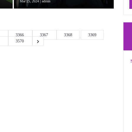
Mar 25, 2024
|
admin
5
3366
3367
3368
3369
9
3570