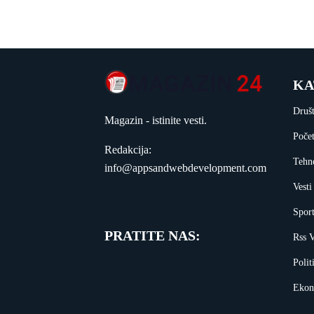
KA
Druš
Magazin - istinite vesti.
Poče
Redakcija:
Tehn
info@appsandwebdevelopment.com
Vesti
Spor
PRATITE NAS:
Rss V
Polit
Ekon