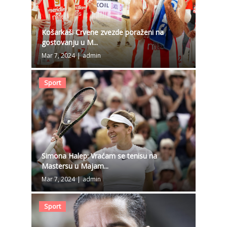
Košarkaši Crvene zvezde poraženi na
gostovanju u M...
Mar 7, 2024
|
admin
Sport
Simona Halep: Vraćam se tenisu na
Mastersu u Majam...
Mar 7, 2024
|
admin
Sport