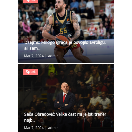
Džejms: Mnogo igrača je osvojilo Evroligu,
ali sam...
Mar 7, 2024
|
admin
Sport
Saša Obradović: Velika čast mi je biti trener
najb...
Mar 7, 2024
|
admin