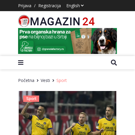
Prijava
/
Registracija
Početna
Vesti
Sport
Sport