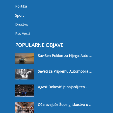
Politika
Sport
Društvo
Rss Vesti
POPULARNE OBJAVE
Savršen Poklon za Njega: Auto ...
Saveti za Pripremu Automobila ...
Agasi: Đoković je najbolji ten...
Očaravajuće Šoping Iskustvo u ...