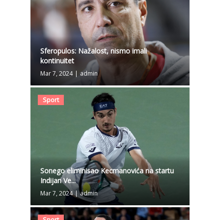
Sferopulos: Nažalost, nismo imali
kontinuitet
Mar 7, 2024
|
admin
Sport
Sonego eliminisao Kecmanovića na startu
Indijan Ve...
Mar 7, 2024
|
admin
Sport