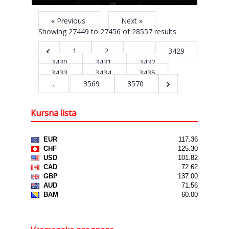
« Previous
Next »
Showing
27449
to
27456
of
28557
results
1
2
...
3429
3430
3431
3432
3433
3434
3435
...
3569
3570
Kursna lista