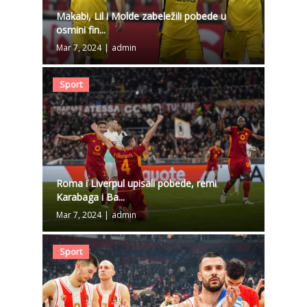
Makabi, Lil i Molde zabeležili pobede u
osmini fin...
Mar 7, 2024
|
admin
Sport
Roma i Liverpul upisali pobede, remi
Karabaga i Ba...
Mar 7, 2024
|
admin
Sport