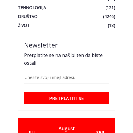
TEHNOLOGIJA
(121)
DRUŠTVO
(4246)
ŽIVOT
(18)
Newsletter
Pretplatite se na naš bilten da biste
ostali
PRETPLATITI SE
August
JUL
SEP