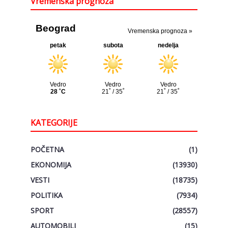
Vremenska prognoza
KATEGORIJE
POČETNA
(1)
EKONOMIJA
(13930)
VESTI
(18735)
POLITIKA
(7934)
SPORT
(28557)
AUTOMOBILI
(15)