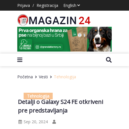
Prijava
/
Registracija
Početna
Vesti
Tehnologija
Tehnologija
Detalji o Galaxy S24 FE otkriveni
pre predstavljanja
Sep 20, 2024