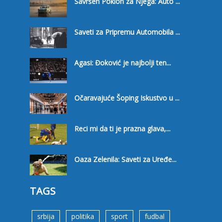
Savršen Poklon za Njega: Auto ...
Saveti za Pripremu Automobila ...
Agasi: Đoković je najbolji ten...
Očaravajuće Šoping Iskustvo u ...
Reci mi da ti je prazna glava,...
Oaza Zelenila: Saveti za Uređe...
TAGS
srbija
politika
sport
fudbal