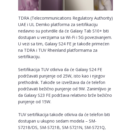
TDRA (Telecommunications Regulatory Authority)
UAE i UL Demko platforma za sertifikaciju
nedavno su potvrdile da će Galaxy Tab S10+ biti
dostupan u verzijama sa Wi-Fi i 5G povezivanjem.
U vezi sa tim, Galaxy S24 FE je takođe primećen
na TDRA i TUV Rheinland platformama za
sertifikaciju.
Sertifikacija TUV otkriva da će Galaxy S24 FE
podržavati punjenje od 25W, isto kao i njegov
prethodnik. Takođe se izveštava da će telefon
podržavati bežično punjenje od 9W. Zanimljivo je
da Galaxy S23 FE podržava relativno brže bežično
punjenje od 15W.
TUV sertifikacija takođe otkriva da će telefon biti
dostupan u ukupno sedam modela – SM-
S721B/DS, SM-S721B, SM-S721N, SM-S721Q,