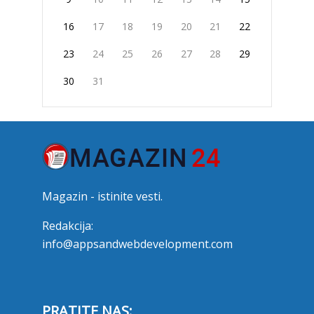
16
17
18
19
20
21
22
23
24
25
26
27
28
29
30
31
Magazin - istinite vesti.
Redakcija:
info@appsandwebdevelopment.com
PRATITE NAS: