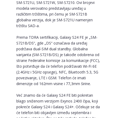
SM-S721U, SM-S721W, SM-S7210. Ovi brojevi
modela verovatno predstavljaju uređaj u
različitim tržištima, pri čemu je SM-S721B
globalna verzija, dok je SM-S721U namenjen
tržištu SAD-a.
Prema TDRA sertifikaciji, Galaxy S24 FE je „SM-
S721B/DS“, gde „DS“ označava da uređaj
podržava dual-SIM dual standby. Globalna
varijanta (SM-S721B/DS) je takođe odobrena od
strane Federalne komisije za komunikacije (FCC),
što potvrđuje da će telefon podržavati Wi-Fi 6E
(2.4GHz i 5GHz opsege), NFC, Bluetooth 5.3, 5G
povezivanje, LTE i GSM. Telefon će imati
dimenzije od 162mm visine i 77,3mm širine.
Već znamo da će Galaxy S24 FE biti pokretan
blago sniženom verzijom Exynos 2400 čipa, koji
pokreće Galaxy S24 i Galaxy S24+. Očekuje se da
će telefon biti objavljen između septembra i