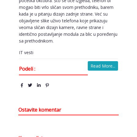
početka oktobra. Što se tiče izgleda, telefon bi
mogao biti vrlo sličan svom prethodniku, barem
kada je u pitanju dizajn zadnje strane. Već su
objavljene slike uživo telefona koje prikazuju
veoma sličan dizajn kamere, ravne strane i
identično postavljanje modula za blic u poređenju
sa prethodnikom.
IT vesti
Read More...
Podeli :
Ostavite komentar