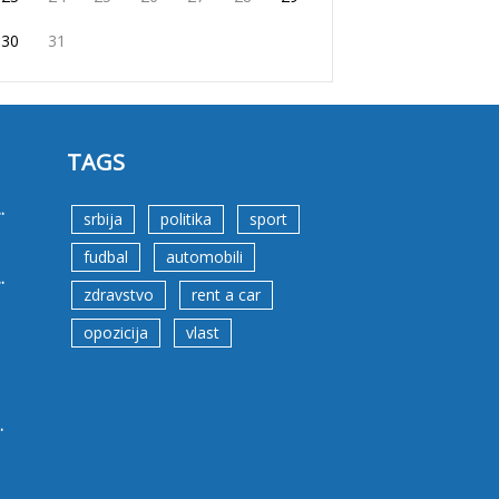
30
31
TAGS
.
srbija
politika
sport
fudbal
automobili
.
zdravstvo
rent a car
opozicija
vlast
.