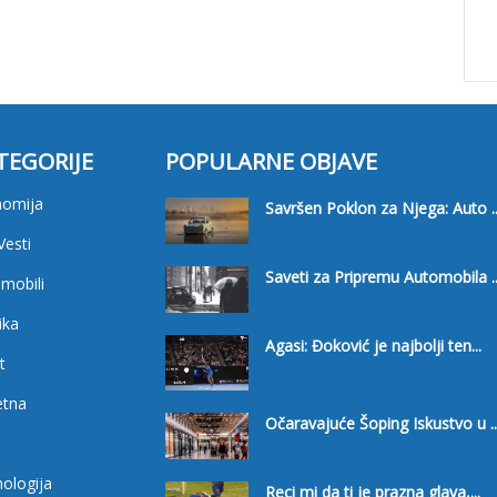
TEGORIJE
POPULARNE OBJAVE
nomija
Savršen Poklon za Njega: Auto ..
Vesti
Saveti za Pripremu Automobila ..
mobili
ika
Agasi: Đoković je najbolji ten...
t
etna
Očaravajuće Šoping Iskustvo u ..
i
ologija
Reci mi da ti je prazna glava,...