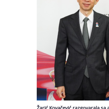
Žarić Kovačević razgovarala s