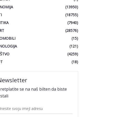
NOMIJA
(13950)
I
(18755)
ITIKA
(7940)
RT
(28576)
OMOBILI
(15)
NOLOGIJA
(121)
ŠTVO
(4259)
OT
(18)
Newsletter
retplatite se na naš bilten da biste
stali