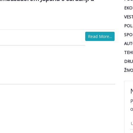
EKO
VEST
POL
SPO
Read More...
AUT
TEH
DRU
ŽIV
P
o