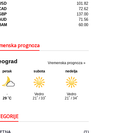
menska prognoza
EGORIJE
ETNA
(1)