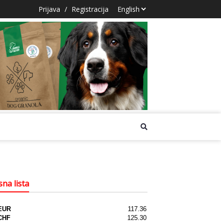
Prijava
/
Registracija
na lista