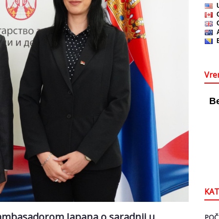
Vre
KAT
a ambasadorom Japana o saradnji u
POČ