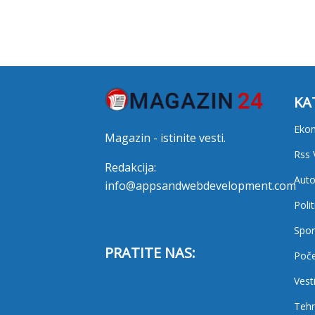
KA
Eko
Magazin - istinite vesti.
Rss 
Redakcija:
Auto
info@appsandwebdevelopment.com
Polit
Spor
PRATITE NAS:
Poč
Vest
Tehn