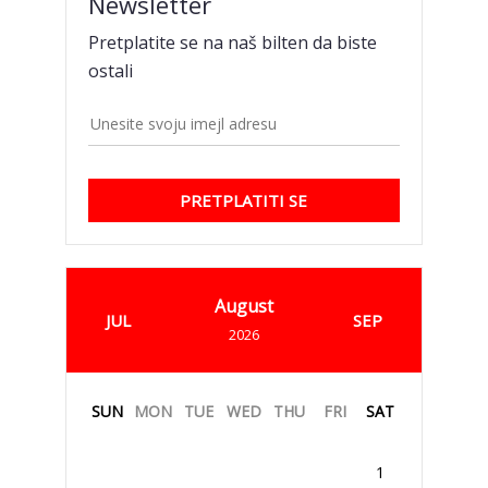
Newsletter
Pretplatite se na naš bilten da biste
ostali
PRETPLATITI SE
August
JUL
SEP
2026
SUN
MON
TUE
WED
THU
FRI
SAT
1