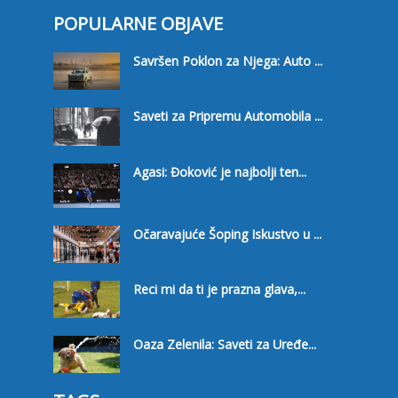
POPULARNE OBJAVE
Savršen Poklon za Njega: Auto ...
Saveti za Pripremu Automobila ...
Agasi: Đoković je najbolji ten...
Očaravajuće Šoping Iskustvo u ...
Reci mi da ti je prazna glava,...
Oaza Zelenila: Saveti za Uređe...