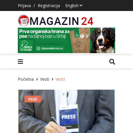
Prijava
/
Registracija
Početna
Vesti
Vesti
Vesti