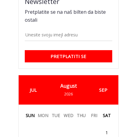
Newsletter
Pretplatite se na naš bilten da biste
ostali
PRETPLATITI SE
August
JUL
SEP
2026
SUN
MON
TUE
WED
THU
FRI
SAT
1