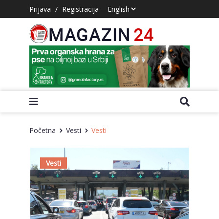
Prijava
/
Registracija
Početna
Vesti
Vesti
Vesti