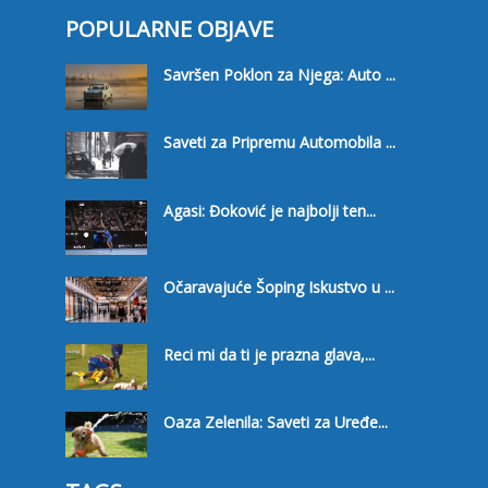
POPULARNE OBJAVE
Savršen Poklon za Njega: Auto ...
Saveti za Pripremu Automobila ...
Agasi: Đoković je najbolji ten...
Očaravajuće Šoping Iskustvo u ...
Reci mi da ti je prazna glava,...
Oaza Zelenila: Saveti za Uređe...