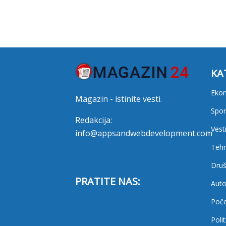
KA
Eko
Magazin - istinite vesti.
Spor
Redakcija:
Vest
info@appsandwebdevelopment.com
Tehn
Druš
PRATITE NAS:
Auto
Poč
Polit