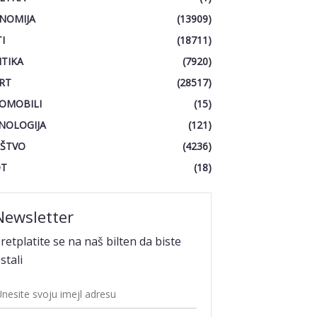
NOMIJA
(13909)
I
(18711)
ITIKA
(7920)
RT
(28517)
OMOBILI
(15)
NOLOGIJA
(121)
ŠTVO
(4236)
OT
(18)
Newsletter
retplatite se na naš bilten da biste
stali