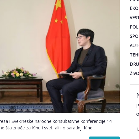
EKO
VEST
POL
SPO
AUT
TEH
DRU
ŽIV
P
o
sa i Svekineske narodne konsultativne konferencije 14.
šta znače za Kinu i svet, ali i o saradnji Kine...