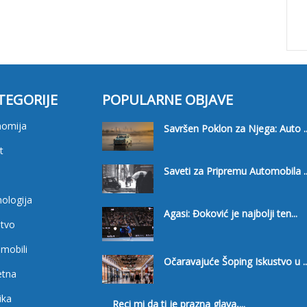
TEGORIJE
POPULARNE OBJAVE
nomija
Savršen Poklon za Njega: Auto ..
t
Saveti za Pripremu Automobila ..
i
ologija
Agasi: Đoković je najbolji ten...
tvo
mobili
Očaravajuće Šoping Iskustvo u ..
etna
ika
Reci mi da ti je prazna glava,...