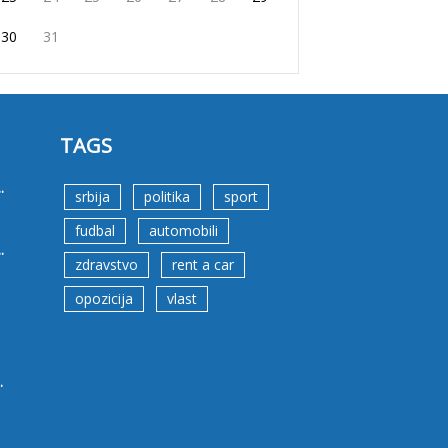
30
31
TAGS
.
srbija
politika
sport
fudbal
automobili
.
zdravstvo
rent a car
opozicija
vlast
.