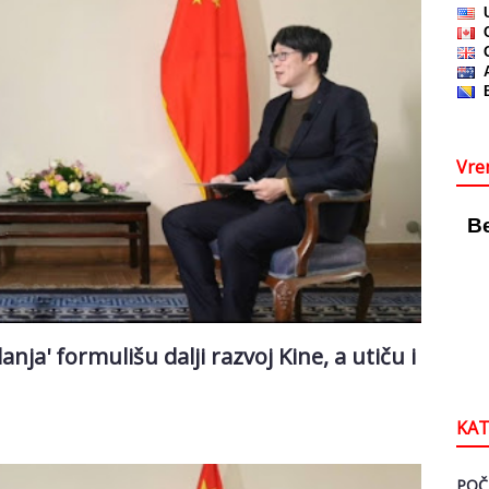
Vre
ja' formulišu dalji razvoj Kine, a utiču i
KAT
POČ