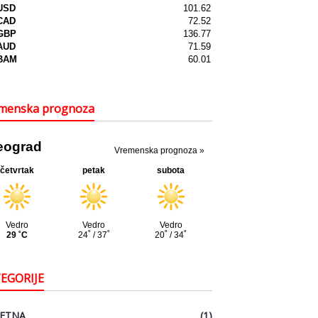
menska prognoza
EGORIJE
ETNA
(1)