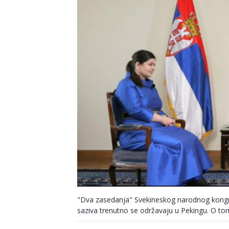
"Dva zasedanja" Svekineskog narodnog kongre
saziva trenutno se održavaju u Pekingu. O tome 