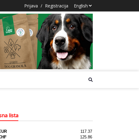
Prijava
/
Registracija
na lista