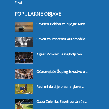
Život
POPULARNE OBJAVE
Savršen Poklon za Njega: Auto ...
Saveti za Pripremu Automobila ...
Agasi: Đoković je najbolji ten...
Očaravajuće Šoping Iskustvo u ...
Reci mi da ti je prazna glava,...
Oaza Zelenila: Saveti za Uređe...