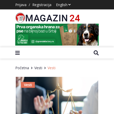
Prijava
/
Registracija
Početna
Vesti
Vesti
Vesti