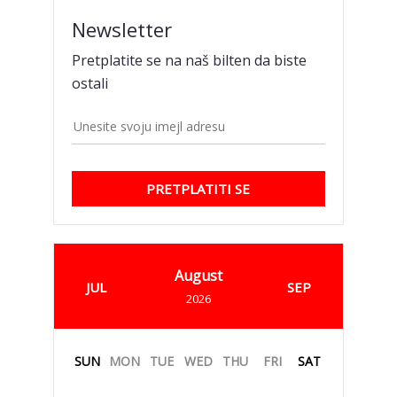
Newsletter
Pretplatite se na naš bilten da biste
ostali
PRETPLATITI SE
August
JUL
SEP
2026
SUN
MON
TUE
WED
THU
FRI
SAT