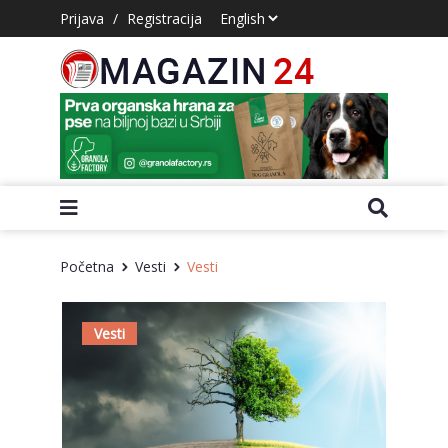
Prijava
/
Registracija
Početna
Vesti
Vesti
Vesti