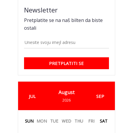
Newsletter
Pretplatite se na naš bilten da biste
ostali
PRETPLATITI SE
August
JUL
SEP
2026
SUN
MON
TUE
WED
THU
FRI
SAT