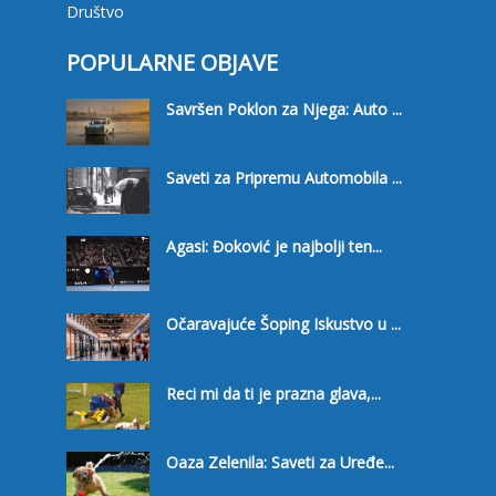
Društvo
POPULARNE OBJAVE
Savršen Poklon za Njega: Auto ...
Saveti za Pripremu Automobila ...
Agasi: Đoković je najbolji ten...
Očaravajuće Šoping Iskustvo u ...
Reci mi da ti je prazna glava,...
Oaza Zelenila: Saveti za Uređe...