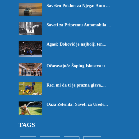
Savršen Poklon za Njega: Auto ...
Saveti za Pripremu Automobila ...
Agasi: Đoković je najbolji ten...
Očaravajuće Šoping Iskustvo u ...
Reci mi da ti je prazna glava,...
Oaza Zelenila: Saveti za Uređe...
TAGS