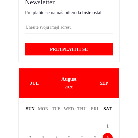
Newsletter
Pretplatite se na naš bilten da biste ostali
PRETPLATITI SE
August
JUL
SEP
2026
SUN
MON
TUE
WED
THU
FRI
SAT
1