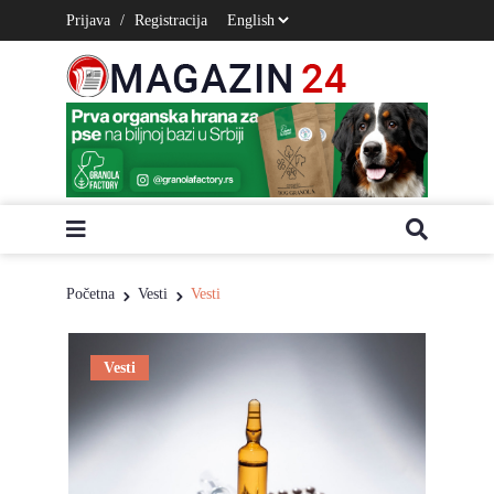
Prijava
/
Registracija
Početna
Vesti
Vesti
Vesti