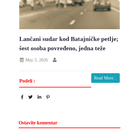
Lančani sudar kod Batajničke petlje;
šest osoba povređeno, jedna teže
May 5, 2026
Read More...
Podeli :
Ostavite komentar