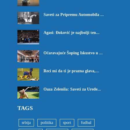
Saveti za Pripremu Automobila ...
Agasi: Đoković je najbolji ten...
Očaravajuće Šoping Iskustvo u ...
Reci mi da ti je prazna glava,...
Oaza Zelenila: Saveti za Uređe...
TAGS
srbija
politika
sport
fudbal