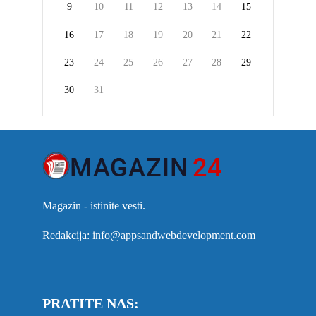
9
10
11
12
13
14
15
16
17
18
19
20
21
22
23
24
25
26
27
28
29
30
31
Magazin - istinite vesti.
Redakcija: info@appsandwebdevelopment.com
PRATITE NAS: