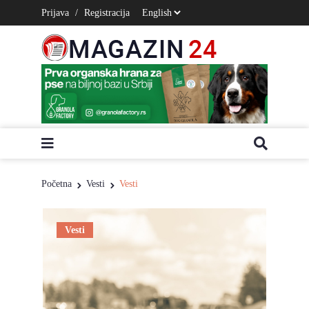
Prijava
/
Registracija
Početna
Vesti
Vesti
Vesti