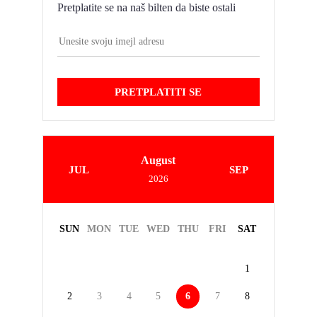
Pretplatite se na naš bilten da biste ostali
PRETPLATITI SE
August
JUL
SEP
2026
SUN
MON
TUE
WED
THU
FRI
SAT
1
2
3
4
5
6
7
8