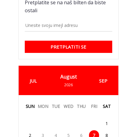
Pretplatite se na naš bilten da biste
ostali
PRETPLATITI SE
August
JUL
SEP
2026
SUN
MON
TUE
WED
THU
FRI
SAT
1
2
3
4
5
6
7
8