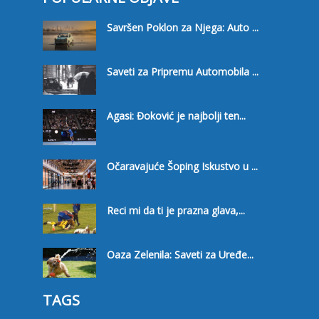
Savršen Poklon za Njega: Auto ...
Saveti za Pripremu Automobila ...
Agasi: Đoković je najbolji ten...
Očaravajuće Šoping Iskustvo u ...
Reci mi da ti je prazna glava,...
Oaza Zelenila: Saveti za Uređe...
TAGS