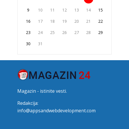
9
10
11
12
13
14
15
16
17
18
19
20
21
22
23
24
25
26
27
28
29
30
31
Magazin - istinite vesti.
Redakcija:
info@appsandwebdevelopment.com