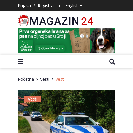
Prijava
/
Registracija
Početna
Vesti
Vesti
Vesti