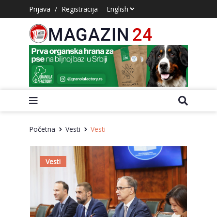
Prijava
/
Registracija
Početna
Vesti
Vesti
Vesti