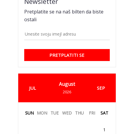
Newsletter
Pretplatite se na naš bilten da biste
ostali
PRETPLATITI SE
August
JUL
SEP
2026
SUN
MON
TUE
WED
THU
FRI
SAT
1