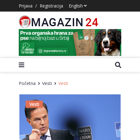
Prijava
/
Registracija
Početna
Vesti
Vesti
Vesti