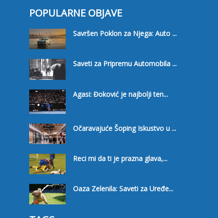
POPULARNE OBJAVE
Savršen Poklon za Njega: Auto ...
Saveti za Pripremu Automobila ...
Agasi: Đoković je najbolji ten...
Očaravajuće Šoping Iskustvo u ...
Reci mi da ti je prazna glava,...
Oaza Zelenila: Saveti za Uređe...