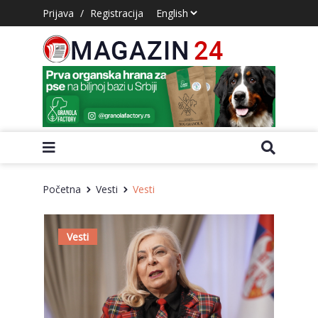
Prijava
/
Registracija
Početna
Vesti
Vesti
Vesti