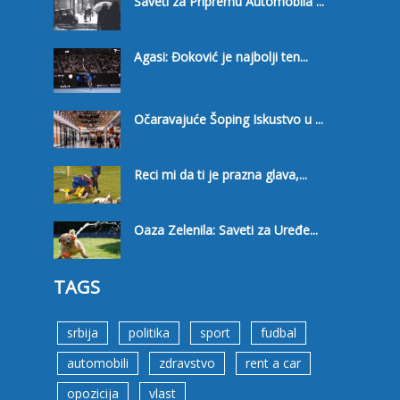
Saveti za Pripremu Automobila ...
Agasi: Đoković je najbolji ten...
Očaravajuće Šoping Iskustvo u ...
Reci mi da ti je prazna glava,...
Oaza Zelenila: Saveti za Uređe...
TAGS
srbija
politika
sport
fudbal
automobili
zdravstvo
rent a car
opozicija
vlast