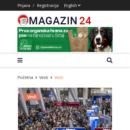
Prijava
/
Registracija
Početna
Vesti
Vesti
Vesti