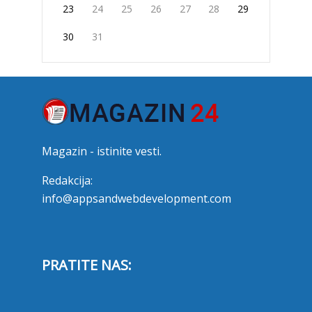
23
24
25
26
27
28
29
30
31
Magazin - istinite vesti.
Redakcija:
info@appsandwebdevelopment.com
PRATITE NAS: