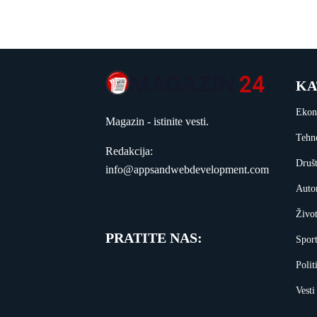
KA
Ekon
Magazin - istinite vesti.
Tehn
Redakcija:
Druš
info@appsandwebdevelopment.com
Auto
Živo
PRATITE NAS:
Spor
Polit
Vesti