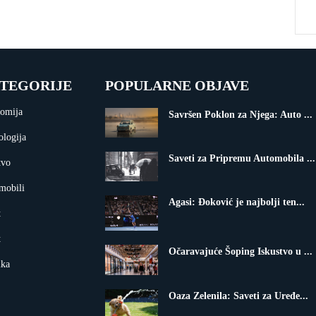
TEGORIJE
POPULARNE OBJAVE
omija
Savršen Poklon za Njega: Auto ...
ologija
Saveti za Pripremu Automobila ...
tvo
mobili
Agasi: Đoković je najbolji ten...
t
t
Očaravajuće Šoping Iskustvo u ...
ika
Oaza Zelenila: Saveti za Uređe...