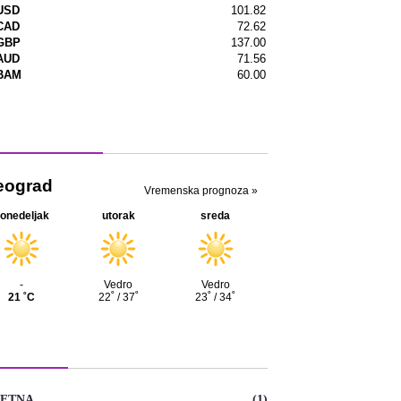
menska prognoza
TEGORIJE
ETNA
(1)