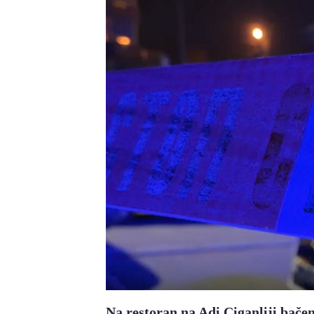
Na restoran na Adi Ciganliji bače