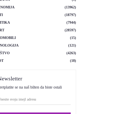
NOMIJA
(13962)
TI
(18797)
ITIKA
(7944)
RT
(28597)
OMOBILI
(15)
NOLOGIJA
(121)
ŠTVO
(4263)
OT
(18)
Newsletter
retplatite se na naš bilten da biste ostali