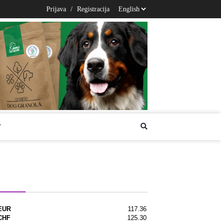
Prijava
/
Registracija
T
na lista