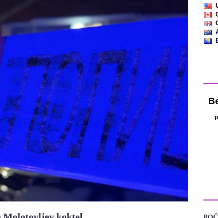
Vre
KA
n Molotovljev koktel
POČ