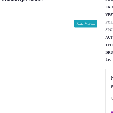
EKO
VES
POL
Read More...
SPO
AUT
TEH
DRU
ŽIV
P