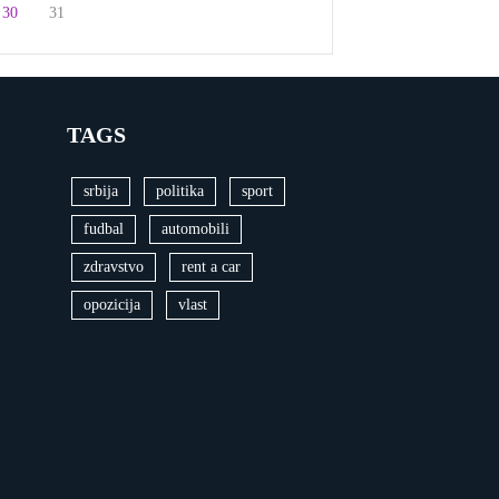
30
31
TAGS
srbija
politika
sport
fudbal
automobili
zdravstvo
rent a car
opozicija
vlast