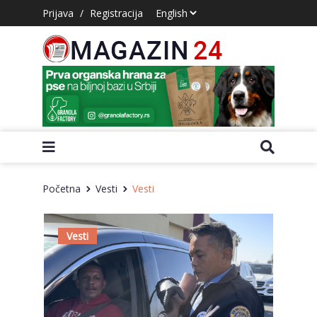
Prijava
/
Registracija
Početna
Vesti
Vesti
Vesti