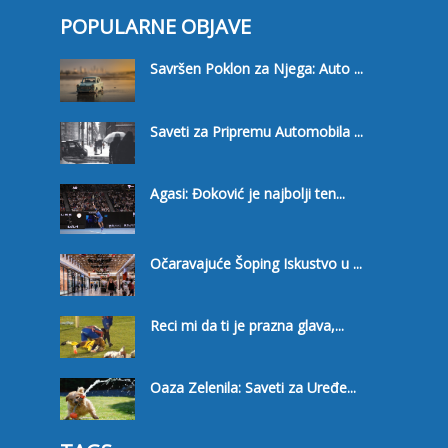
POPULARNE OBJAVE
Savršen Poklon za Njega: Auto ...
Saveti za Pripremu Automobila ...
Agasi: Đoković je najbolji ten...
Očaravajuće Šoping Iskustvo u ...
Reci mi da ti je prazna glava,...
Oaza Zelenila: Saveti za Uređe...