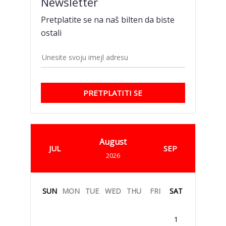
Newsletter
Pretplatite se na naš bilten da biste
ostali
PRETPLATITI SE
August
JUL
SEP
2026
SUN
MON
TUE
WED
THU
FRI
SAT
1