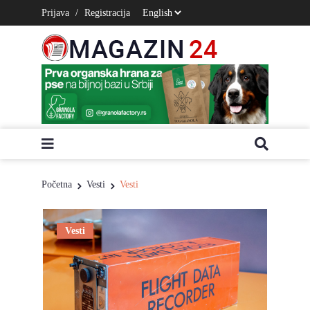
Prijava
/
Registracija
Početna
Vesti
Vesti
Vesti