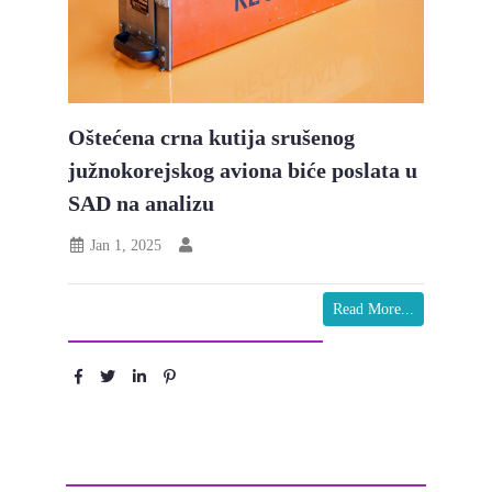
Oštećena crna kutija srušenog
južnokorejskog aviona biće poslata u
SAD na analizu
Jan 1, 2025
Read More...
Podeli :
Ostavite komentar