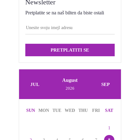
Newsletter
Pretplatite se na naš bilten da biste ostali
PRETPLATITI SE
August
JUL
SEP
2026
SUN
MON
TUE
WED
THU
FRI
SAT
1