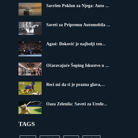
Savršen Poklon za Njega: Auto ...
Saveti za Pripremu Automobila ...
Agasi: Đoković je najbolji ten...
Očaravajuće Šoping Iskustvo u ...
Reci mi da ti je prazna glava,...
Oaza Zelenila: Saveti za Uređe...
TAGS