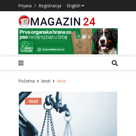
Prijava
/
Registracija
Početna
Vesti
Vesti
Vesti