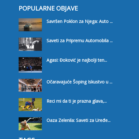
POPULARNE OBJAVE
Savršen Poklon za Njega: Auto ...
Saveti za Pripremu Automobila ...
Agasi: Đoković je najbolji ten...
Očaravajuće Šoping Iskustvo u ...
Reci mi da ti je prazna glava,...
Oaza Zelenila: Saveti za Uređe...