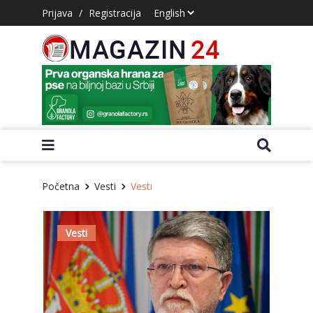
Prijava
/
Registracija
Početna
Vesti
Vesti
Vesti