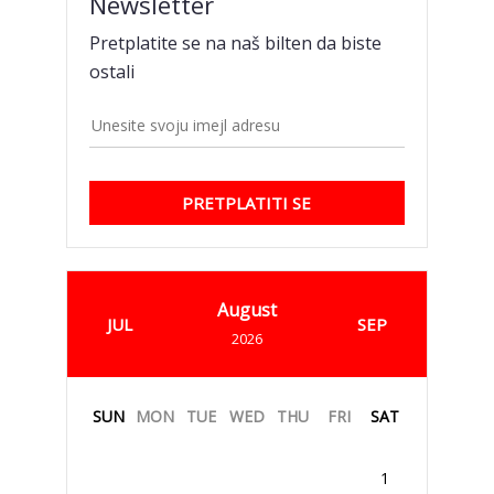
Newsletter
Pretplatite se na naš bilten da biste
ostali
PRETPLATITI SE
August
JUL
SEP
2026
SUN
MON
TUE
WED
THU
FRI
SAT
1