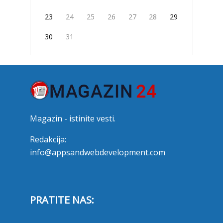
23
24
25
26
27
28
29
30
31
Magazin - istinite vesti.
Redakcija:
info@appsandwebdevelopment.com
PRATITE NAS: