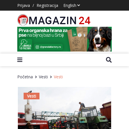
Prijava
/
Registracija
Početna
Vesti
Vesti
Vesti