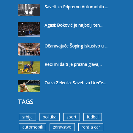
Saveti za Pripremu Automobila ...
Agasi: Đoković je najbolji ten...
Očaravajuće Šoping Iskustvo u ...
Reci mi da ti je prazna glava,...
Oaza Zelenila: Saveti za Uređe...
TAGS
srbija
politika
sport
fudbal
automobili
zdravstvo
rent a car