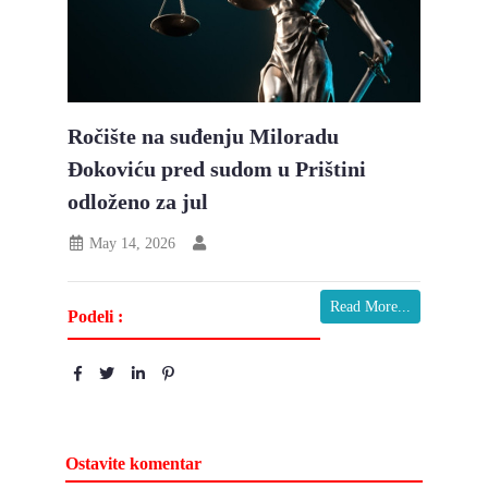
Ročište na suđenju Miloradu
Đokoviću pred sudom u Prištini
odloženo za jul
May 14, 2026
Read More...
Podeli :
Ostavite komentar