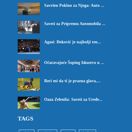
Savršen Poklon za Njega: Auto ...
Saveti za Pripremu Automobila ...
Agasi: Đoković je najbolji ten...
Očaravajuće Šoping Iskustvo u ...
Reci mi da ti je prazna glava,...
Oaza Zelenila: Saveti za Uređe...
TAGS