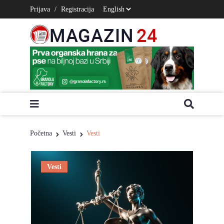
Prijava
/
Registracija
Početna
Vesti
Vesti
Vesti