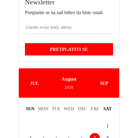
Newsletter
Pretplatite se na naš bilten da biste ostali
PRETPLATITI SE
August
JUL
SEP
2026
SUN
MON
TUE
WED
THU
FRI
SAT
1