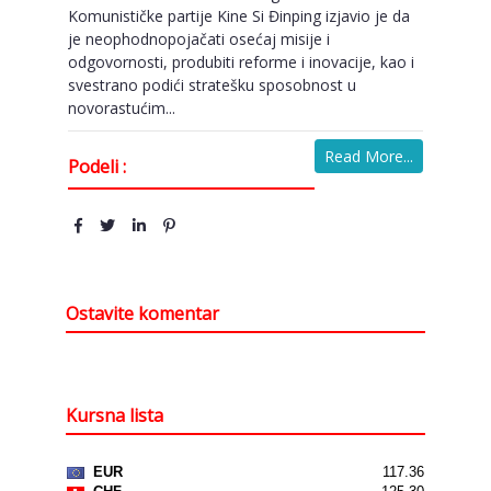
Komunističke partije Kine Si Đinping izjavio je da
je neophodnopojačati osećaj misije i
odgovornosti, produbiti reforme i inovacije, kao i
svestrano podići stratešku sposobnost u
novorastućim...
Read More...
Podeli :
Ostavite komentar
Kursna lista