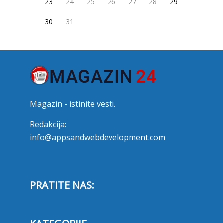
23
24
25
26
27
28
29
30
31
Magazin - istinite vesti.
Redakcija:
info@appsandwebdevelopment.com
PRATITE NAS: