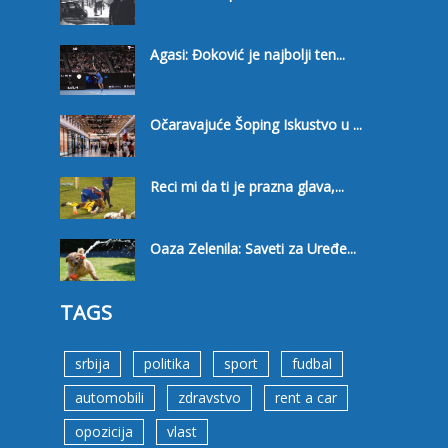
Agasi: Đoković je najbolji ten...
Očaravajuće Šoping Iskustvo u ...
Reci mi da ti je prazna glava,...
Oaza Zelenila: Saveti za Uređe...
TAGS
srbija
politika
sport
fudbal
automobili
zdravstvo
rent a car
opozicija
vlast