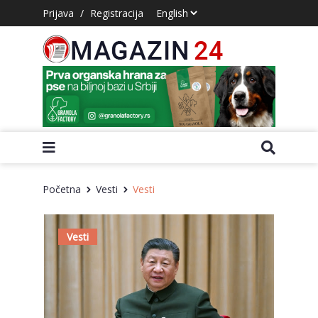
Prijava
/
Registracija
Početna
Vesti
Vesti
Vesti