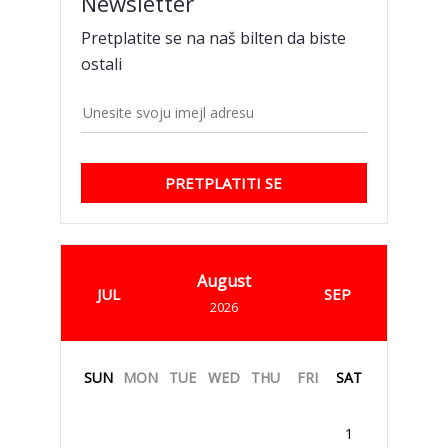
Newsletter
Pretplatite se na naš bilten da biste
ostali
PRETPLATITI SE
August
JUL
SEP
2026
SUN
MON
TUE
WED
THU
FRI
SAT
1