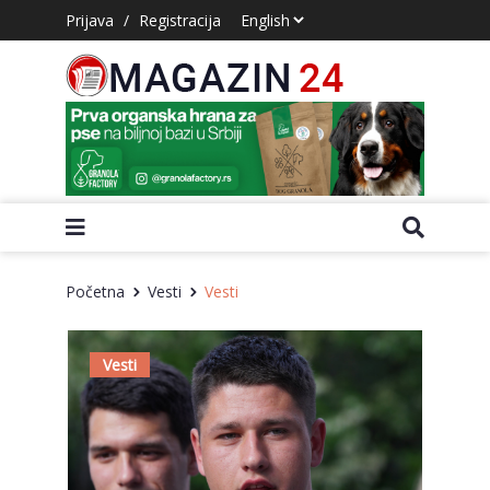
Prijava
/
Registracija
Početna
Vesti
Vesti
Vesti