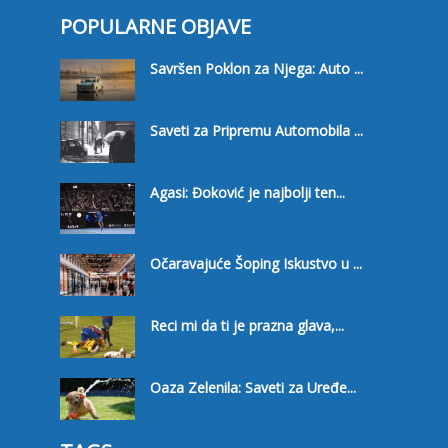
POPULARNE OBJAVE
Savršen Poklon za Njega: Auto ...
Saveti za Pripremu Automobila ...
Agasi: Đoković je najbolji ten...
Očaravajuće Šoping Iskustvo u ...
Reci mi da ti je prazna glava,...
Oaza Zelenila: Saveti za Uređe...