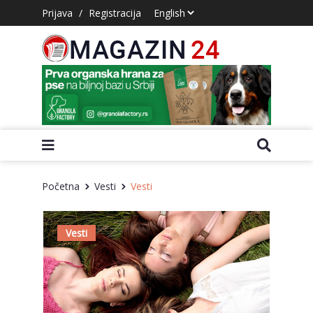
Prijava
/
Registracija
Početna
Vesti
Vesti
Vesti