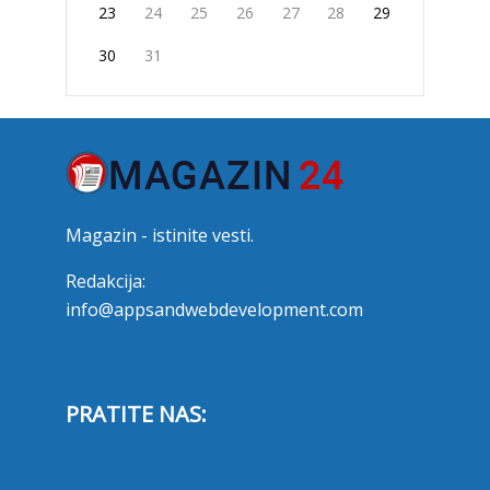
23
24
25
26
27
28
29
30
31
Magazin - istinite vesti.
Redakcija:
info@appsandwebdevelopment.com
PRATITE NAS: