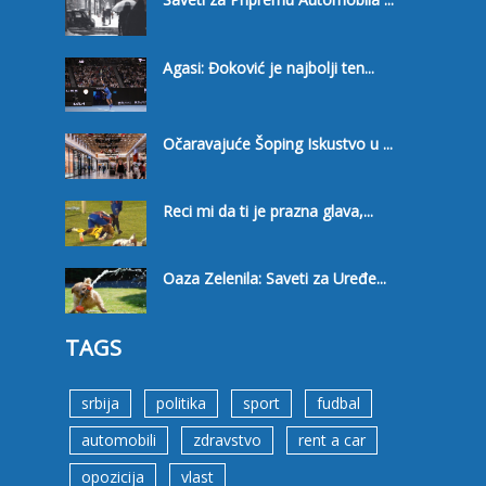
Agasi: Đoković je najbolji ten...
Očaravajuće Šoping Iskustvo u ...
Reci mi da ti je prazna glava,...
Oaza Zelenila: Saveti za Uređe...
TAGS
srbija
politika
sport
fudbal
automobili
zdravstvo
rent a car
opozicija
vlast