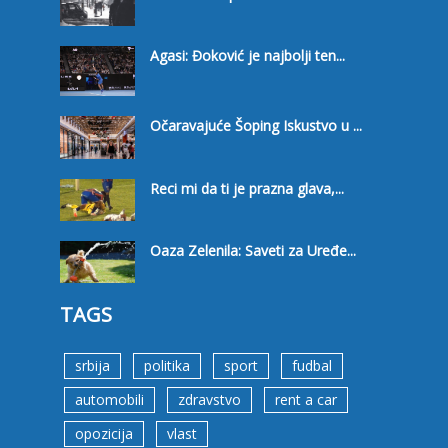
Agasi: Đoković je najbolji ten...
Očaravajuće Šoping Iskustvo u ...
Reci mi da ti je prazna glava,...
Oaza Zelenila: Saveti za Uređe...
TAGS
srbija
politika
sport
fudbal
automobili
zdravstvo
rent a car
opozicija
vlast