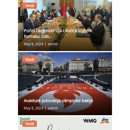
Vesti
Počeli razgovori Sija i Vučića u užem
formatu: Odn...
May 8, 2024
|
admin
Vesti
Avanture putovanja olimpijske baklje
May 8, 2024
|
admin
Vesti