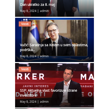
Dan ukratko za 8. maj
May 8, 2024
|
admin
Vesti
Vučić: Saradnja sa Kinom u svim oblastima,
podrška...
May 8, 2024
|
admin
Vesti
SSP: Aktuelna vlast favorizuje strane
investitore
May 8, 2024
|
admin