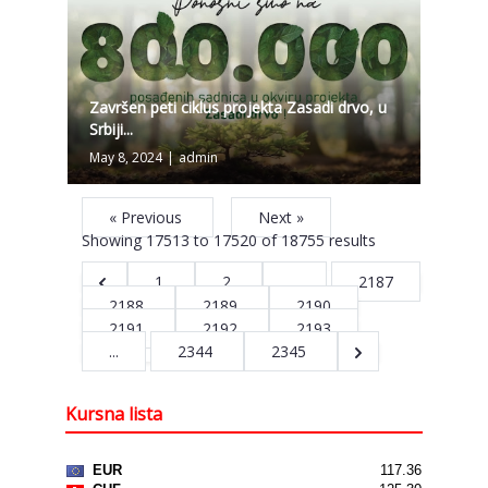
Završen peti ciklus projekta Zasadi drvo, u
Srbiji...
May 8, 2024
|
admin
« Previous
Next »
Showing
17513
to
17520
of
18755
results
1
2
...
2187
2188
2189
2190
2191
2192
2193
...
2344
2345
Kursna lista