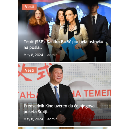
Vesti
Tepić (SSP): Sandra Božić podnela ostavku
na posla...
May 8, 2024
|
admin
Vesti
Predsednik Kine uveren da će njegova
poseta Srbiji...
May 8, 2024
|
admin