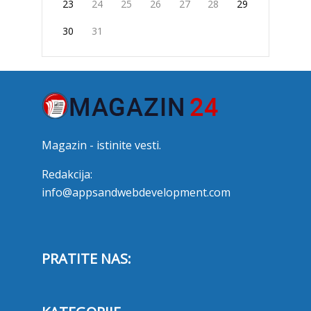
23
24
25
26
27
28
29
30
31
Magazin - istinite vesti.
Redakcija:
info@appsandwebdevelopment.com
PRATITE NAS: