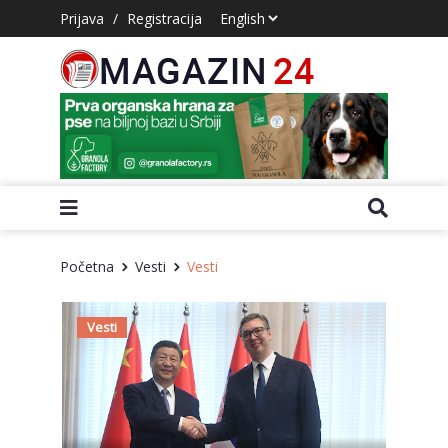
Prijava
/
Registracija
Početna
Vesti
Vesti
Vesti